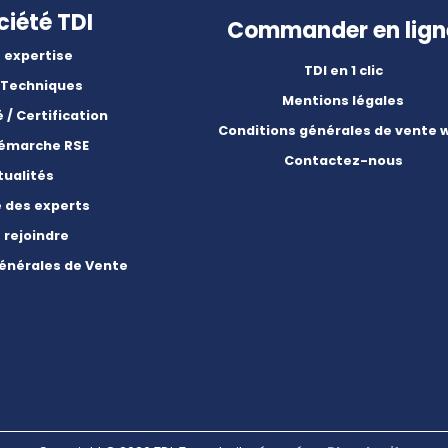
ciété TDI
Commander en lign
 expertise
TDI en 1 clic
 Techniques
Mentions légales
é / Certification
Conditions générales de vente 
démarche RSE
Contactez-nous
tualités
e des experts
 rejoindre
énérales de Vente