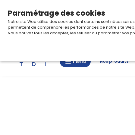
TARIF PRO
Pour accéder à votre tarification,
connectez-
Paramétrage des cookies
Notre site Web utilise des cookies dont certains sont nécessaire
permettent de comprendre les performances de notre site Web
Vous pouvez tous les accepter, les refuser ou paramétrer vos pr
Rechercher
Nos produits
menu
menu
Nos
produits
CAD/3D
Nos