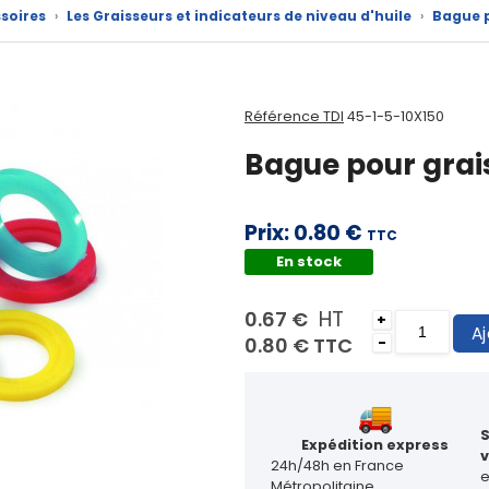
soires
›
Les Graisseurs et indicateurs de niveau d'huile
›
Bague p
Référence TDI
45-1-5-10X150
Bague pour grais
Prix:
0.80 €
TTC
En stock
HT
0.67 €
+
Aj
0.80 €
TTC
-
Expédition express
v
24h/48h en France
Métropolitaine