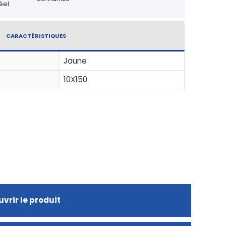
éel
CARACTÉRISTIQUES
Jaune
10X150
vrir le produit