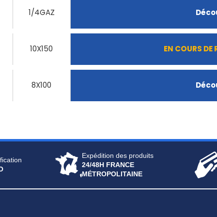
1/4GAZ
Décou
10X150
EN COURS DE
8X100
Décou
Expédition des produits
fication
24/48H FRANCE
O
MÉTROPOLITAINE