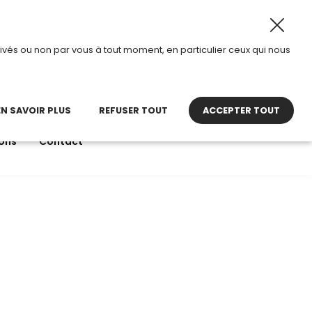
t 2026, TDI passe en mode été.
•
Horaires d’ouverture : 
ivés ou non par vous à tout moment, en particulier ceux qui nous
22 27 30 27
contact@tdi.fr
pel non surtaxé
EN SAVOIR PLUS
REFUSER TOUT
ACCEPTER TOUT
ons
Contact