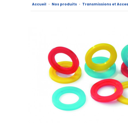
marques
Accueil
›
Nos produits
›
Transmissions et Acces
Fiches
techniques
Catalogue
Documentations
Mon
compte
Mon
panier
Contact