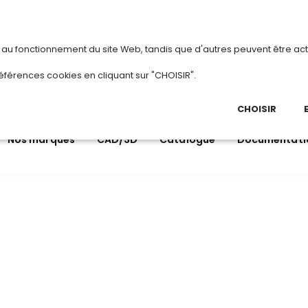
vous
ou
créez votre compte
Du 3 au 28 aoû
s au fonctionnement du site Web, tandis que d'autres peuvent être act
.
éférences cookies en cliquant sur "CHOISIR".
03 
Ap
CHOISIR
Nos marques
CAD/3D
Catalogue
Documentati