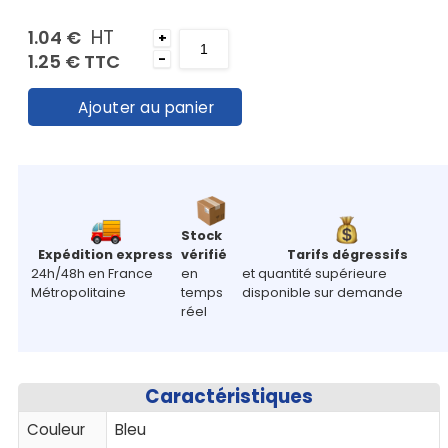
panier
HT
1.04 €
+
1.25 €
TTC
-
Contact
Ajouter au panier
Stock
Expédition express
vérifié
Tarifs dégressifs
24h/48h en France
en
et quantité supérieure
Métropolitaine
temps
disponible sur demande
réel
Caractéristiques
Couleur
Bleu