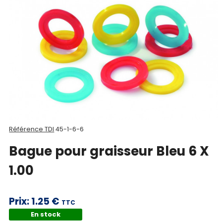
Nos
produits
CAD/3D
Nos
marques
Fiches
techniques
Référence TDI
45-1-6-6
Catalogue
Bague pour graisseur Bleu 6 X
Documentations
1.00
Mon
compte
Prix:
1.25 €
TTC
En stock
Mon