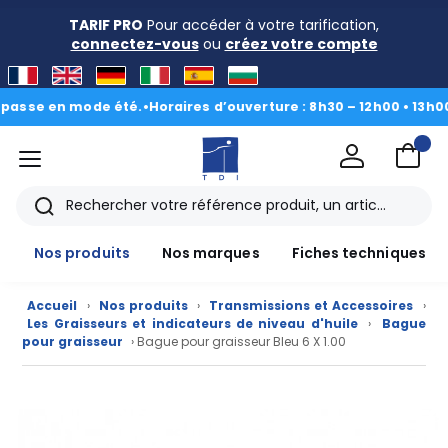
TARIF PRO
Pour accéder à votre tarification,
connectez-vous
ou
créez votre compte
e en mode été.
•
Horaires d’ouverture : 8h30 – 12h00 • 13h00 - 16
menu
TDI
Rechercher
Nos produits
Nos marques
Fiches techniques
Accueil
›
Nos produits
›
Transmissions et Accessoires
›
Les Graisseurs et indicateurs de niveau d'huile
›
Bague
pour graisseur
› Bague pour graisseur Bleu 6 X 1.00