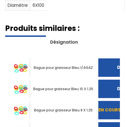
Diamètre
6X100
Produits similaires :
Désignation
Déco
Bague pour graisseur Bleu 1/4GAZ
Déco
Bague pour graisseur Bleu 10 X 1.25
EN COURS D
Bague pour graisseur Bleu 8 X 1.25