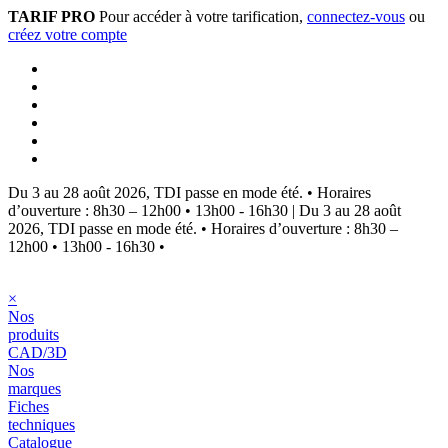
TARIF PRO
Pour accéder à votre tarification,
connectez-vous
ou
créez votre compte
Du 3 au 28 août 2026, TDI passe en mode été.
•
Horaires
d’ouverture : 8h30 – 12h00 • 13h00 - 16h30
|
Du 3 au 28 août
2026, TDI passe en mode été.
•
Horaires d’ouverture : 8h30 –
12h00 • 13h00 - 16h30
•
×
Nos
produits
CAD/3D
Nos
marques
Fiches
techniques
Catalogue