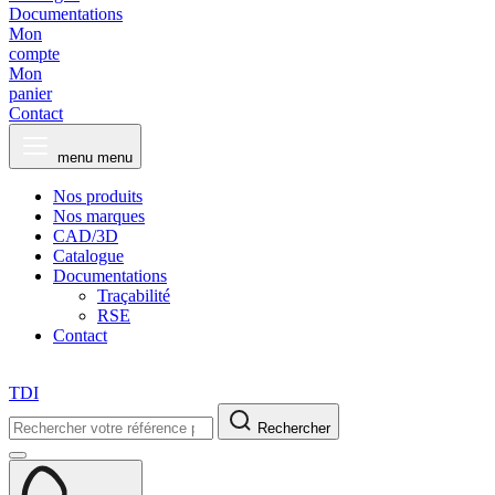
Documentations
Mon
compte
Mon
panier
Contact
menu
menu
Nos produits
Nos marques
CAD/3D
Catalogue
Documentations
Traçabilité
RSE
Contact
TDI
Rechercher