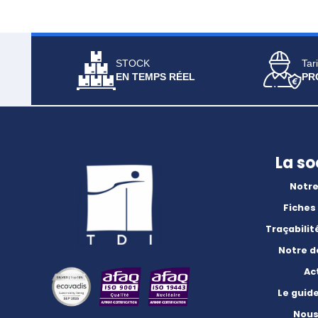
STOCK
Tari
EN TEMPS RÉEL
PR
La so
Notre
Fiches
Traçabilit
Notre 
Ac
Le guid
Nous