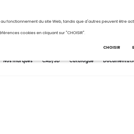
vous
ou
créez votre compte
Du 3 a
s au fonctionnement du site Web, tandis que d'autres peuvent être act
.
éférences cookies en cliquant sur "CHOISIR".
03 
Ap
CHOISIR
Nos marques
CAD/3D
Catalogue
Documentati