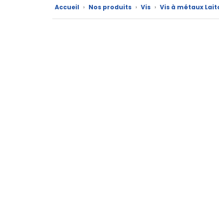
Accueil
›
Nos produits
›
Vis
›
Vis à métaux Lait
Catalogue
Documentations
Mon
compte
Mon
panier
Contact