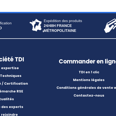
Expédition des produits
fication
24/48H FRANCE
O
MÉTROPOLITAINE
ciété TDI
Commander en lign
 expertise
TDI en 1 clic
 Techniques
Mentions légales
é / Certification
Conditions générales de vente 
démarche RSE
Contactez-nous
tualités
e des experts
 rejoindre