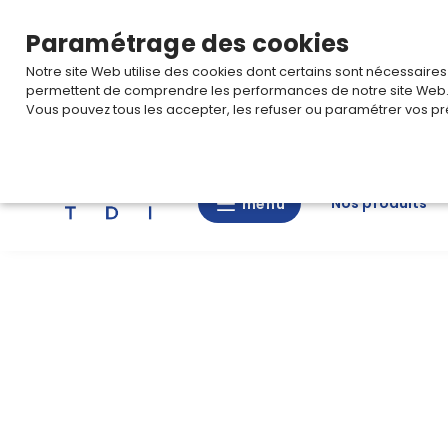
TARIF PRO
Pour accéder à votre tarification,
connectez-
Paramétrage des cookies
Notre site Web utilise des cookies dont certains sont nécessaire
permettent de comprendre les performances de notre site Web
Vous pouvez tous les accepter, les refuser ou paramétrer vos pr
Rechercher
Nos produits
menu
Nos
menu
produits
CAD/3D
Nos
marques
Fiches
techniques