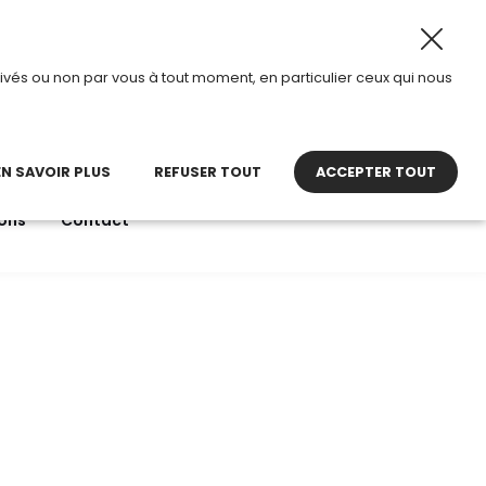
u 28 août 2026, TDI passe en mode été.
•
Horaires d’ouve
ivés ou non par vous à tout moment, en particulier ceux qui nous
22 27 30 27
contact@tdi.fr
pel non surtaxé
EN SAVOIR PLUS
REFUSER TOUT
ACCEPTER TOUT
ons
Contact