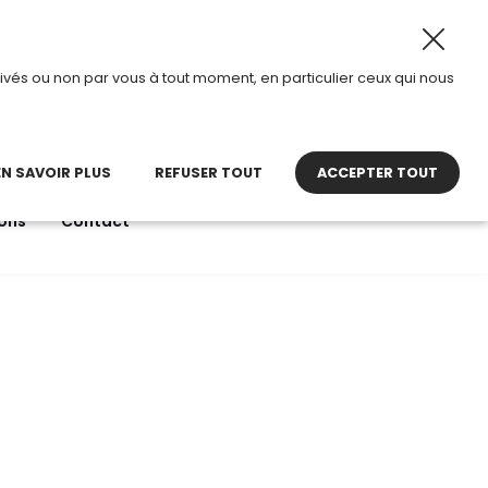
28 août 2026, TDI passe en mode été.
•
Horaires d’ouvert
ivés ou non par vous à tout moment, en particulier ceux qui nous
22 27 30 27
contact@tdi.fr
pel non surtaxé
EN SAVOIR PLUS
REFUSER TOUT
ACCEPTER TOUT
ons
Contact