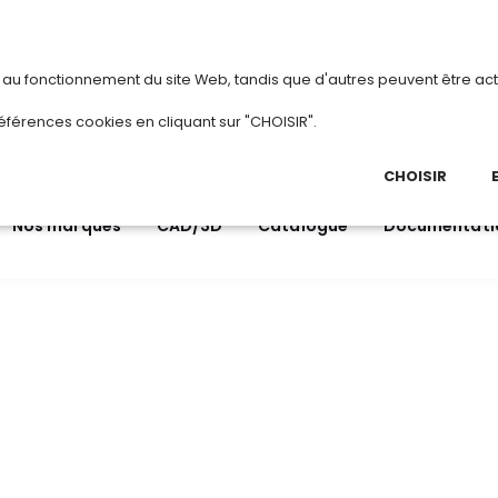
vous
ou
créez votre compte
Du 3 au 
s au fonctionnement du site Web, tandis que d'autres peuvent être act
.
éférences cookies en cliquant sur "CHOISIR".
03 
Ap
CHOISIR
Nos marques
CAD/3D
Catalogue
Documentati