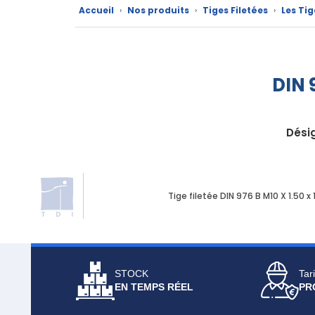
Catalogue
Accueil
›
Nos produits
›
Tiges Filetées
›
Les Tig
Documentations
Mon
DIN 
compte
Mon
Dési
panier
Contact
Tige filetée DIN 976 B M10 X 1.50 
STOCK
Tari
EN TEMPS RÉEL
PR