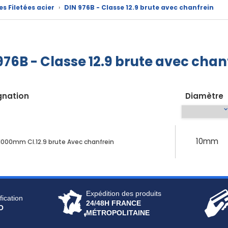
es Filetées acier
›
DIN 976B - Classe 12.9 brute avec chanfrein
976B - Classe 12.9 brute avec chan
gnation
Diamètre
10mm
x 1000mm Cl.12.9 brute Avec chanfrein
Expédition des produits
fication
24/48H FRANCE
O
MÉTROPOLITAINE