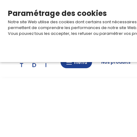
TARIF PRO
Pour accéder à votre tarification,
connectez-
Paramétrage des cookies
Notre site Web utilise des cookies dont certains sont nécessaire
permettent de comprendre les performances de notre site Web
Vous pouvez tous les accepter, les refuser ou paramétrer vos pr
Rechercher
Nos
Nos produits
menu
menu
produits
CAD/3D
Nos
marques
Fiches
techniques