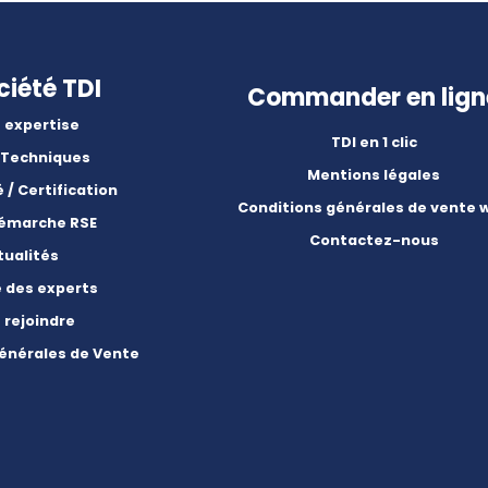
ciété TDI
Commander en lign
 expertise
TDI en 1 clic
 Techniques
Mentions légales
é / Certification
Conditions générales de vente 
démarche RSE
Contactez-nous
tualités
e des experts
 rejoindre
énérales de Vente