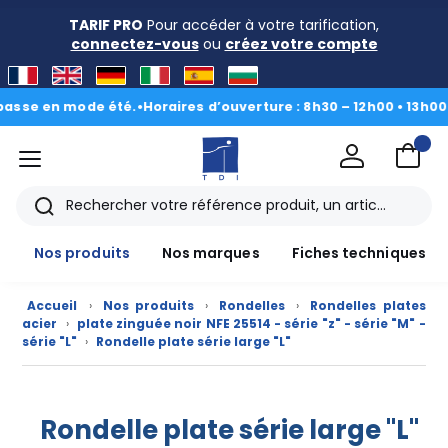
TARIF PRO
Pour accéder à votre tarification,
connectez-vous
ou
créez votre compte
se en mode été.
•
Horaires d’ouverture : 8h30 – 12h00 • 13h00 - 1
menu
TDI
Rechercher
Nos produits
Nos marques
Fiches techniques
Accueil
›
Nos produits
›
Rondelles
›
Rondelles plates
acier
›
plate zinguée noir NFE 25514 - série "z" - série "M" -
série "L"
›
Rondelle plate série large "L"
Nos
Rondelle plate série large "L"
produits