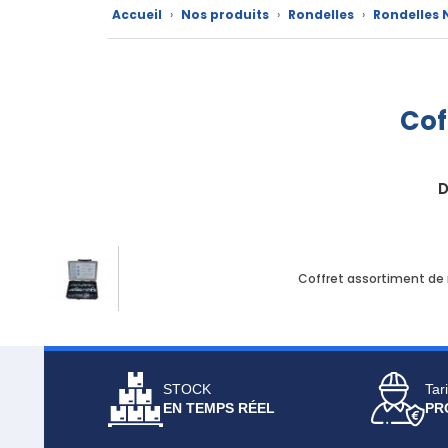
Catalogue
Accueil
›
Nos produits
›
Rondelles
›
Rondelles 
Documentations
Mon
Cof
compte
Mon
D
panier
Contact
Coffret assortiment de
STOCK
Tari
EN TEMPS RÉEL
PR