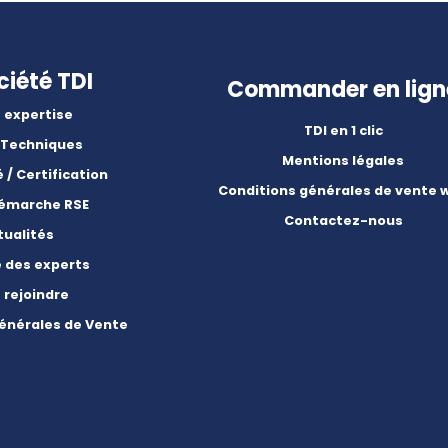
ciété TDI
Commander en lign
 expertise
TDI en 1 clic
 Techniques
Mentions légales
é / Certification
Conditions générales de vente 
démarche RSE
Contactez-nous
tualités
e des experts
 rejoindre
énérales de Vente