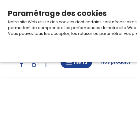
TARIF PRO
Pour accéder à votre tarification,
connectez-
Paramétrage des cookies
Notre site Web utilise des cookies dont certains sont nécessaire
permettent de comprendre les performances de notre site Web
Vous pouvez tous les accepter, les refuser ou paramétrer vos pr
Rechercher
Nos
Nos produits
menu
menu
produits
CAD/3D
Nos
marques
Fiches
techniques