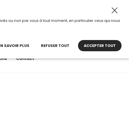
 28 août 2026, TDI passe en mode été.
•
Horaires d’ouver
ivés ou non par vous à tout moment, en particulier ceux qui nous
22 27 30 27
contact@tdi.fr
pel non surtaxé
EN SAVOIR PLUS
REFUSER TOUT
ACCEPTER TOUT
ons
Contact