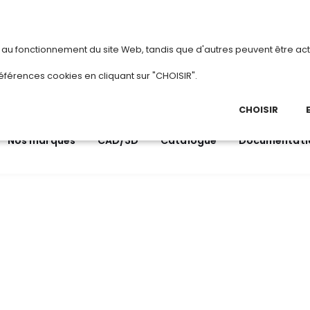
vous
ou
créez votre compte
Du 3 au
s au fonctionnement du site Web, tandis que d'autres peuvent être act
.
éférences cookies en cliquant sur "CHOISIR".
03 
Ap
CHOISIR
Nos marques
CAD/3D
Catalogue
Documentati