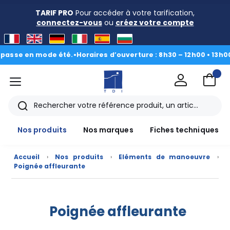
TARIF PRO
Pour accéder à votre tarification,
connectez-vous
ou
créez votre compte
passe en mode été.
•
Horaires d’ouverture : 8h30 – 12h00 • 13h00 
menu
TDI
Rechercher
Nos produits
Nos marques
Fiches techniques
Nos
Accueil
›
Nos produits
›
Eléments de manoeuvre
›
Poignée affleurante
produits
CAD/3D
Poignée affleurante
Nos
marques