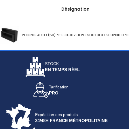
Désignation
Fiches
techniques
Catalogue
POIGNEE AUTO (50) *P1-30-107-11 REF SOUTHCO SOUP13010711
Documentations
Mon
STOCK
compte
EN TEMPS RÉEL
Mon
panier
Tarification
PRO
Contact
Expédition des produits
24/48H FRANCE MÉTROPOLITAINE