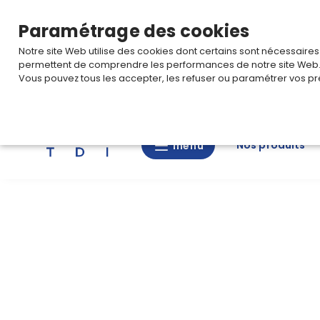
TARIF PRO
Pour accéder à votre tarification,
connectez-
Paramétrage des cookies
Notre site Web utilise des cookies dont certains sont nécessaire
permettent de comprendre les performances de notre site Web
Vous pouvez tous les accepter, les refuser ou paramétrer vos pr
Rechercher
Nos produits
menu
menu
Nos
produits
CAD/3D
Nos
marques