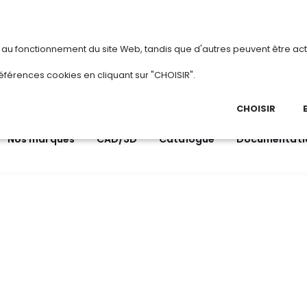
vous
ou
créez votre compte
Du 3 au 28
s au fonctionnement du site Web, tandis que d'autres peuvent être act
.
éférences cookies en cliquant sur "CHOISIR".
03 
Ap
CHOISIR
Nos marques
CAD/3D
Catalogue
Documentati