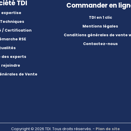
ciété TDI
Commander en lign
 expertise
TDI en 1 clic
 Techniques
Mentions légales
é / Certification
Conditions générales de vente 
démarche RSE
Contactez-nous
tualités
e des experts
 rejoindre
énérales de Vente
Copyright © 2026 TDI. Tous droits réservés. -
Plan de site