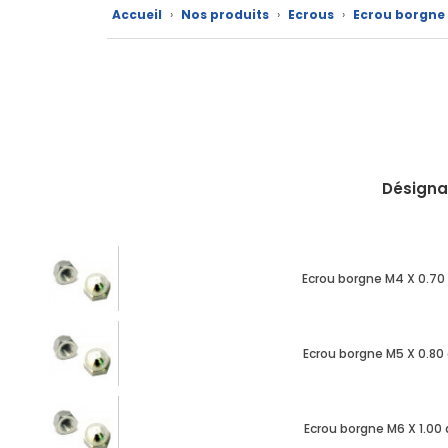
Fiches
Accueil
›
Nos produits
›
Ecrous
›
Ecrou borgne
techniques
Catalogue
Documentations
Mon
Désigna
compte
Mon
panier
Ecrou borgne M4 X 0.70 
Contact
Ecrou borgne M5 X 0.80 
Ecrou borgne M6 X 1.00 