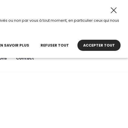
 août 2026, TDI passe en mode été.
•
Horaires d’ouvertur
ivés ou non par vous à tout moment, en particulier ceux qui nous
22 27 30 27
contact@tdi.fr
pel non surtaxé
EN SAVOIR PLUS
REFUSER TOUT
ACCEPTER TOUT
ons
Contact