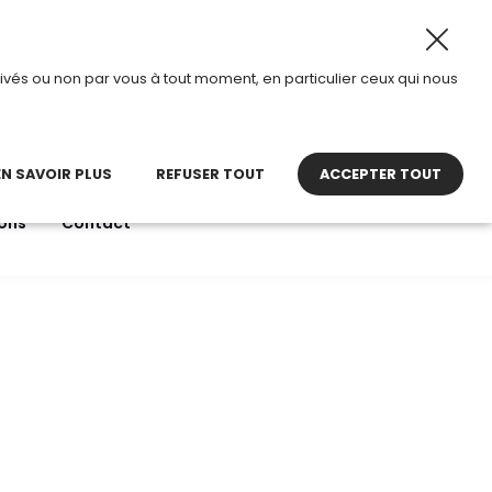
2026, TDI passe en mode été.
•
Horaires d’ouverture : 8h
ivés ou non par vous à tout moment, en particulier ceux qui nous
22 27 30 27
contact@tdi.fr
pel non surtaxé
EN SAVOIR PLUS
REFUSER TOUT
ACCEPTER TOUT
ons
Contact