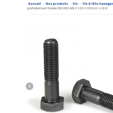
Accueil
›
Nos produits
›
Vis
›
Vis à tête hexago
Nos
partiellement filetée DIN 960 M8 X 1.00 X 100mm cl.8.8
marques
Fiches
techniques
Catalogue
Documentations
Mon
compte
Mon
panier
Contact