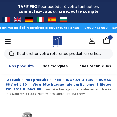
TARIF PRO
Pour accéder à votre tarification,
connectez-vous
ou
créez votre compte
ode été.
•
Horaires d’ouverture : 8h30 – 12h00 • 13h00 - 16h30
|
Du 
menu
TDI
Rechercher
Nos produits
Nos marques
Fiches techniques
Accueil
›
Nos produits
›
Inox
›
INOX A4-316L80
›
BUMAX
88 / A4 L 80
›
Vis à tête hexagonale partiellement filetée
ISO 4014 BUMAX 88
› Vis tête hexagonale partiellement filetée
ISO 4014 M6 X 1.00 X 70mm inox 316L80 BUMAX 88®