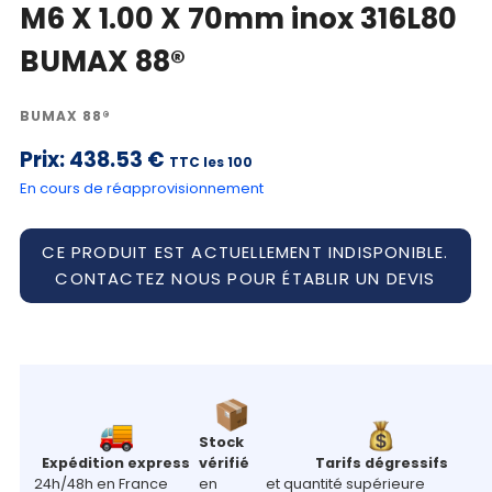
M6 X 1.00 X 70mm inox 316L80
BUMAX 88®
BUMAX 88®
Prix:
438.53 €
TTC les 100
En cours de réapprovisionnement
CE PRODUIT EST ACTUELLEMENT INDISPONIBLE.
CONTACTEZ NOUS POUR ÉTABLIR UN DEVIS
Stock
Expédition express
vérifié
Tarifs dégressifs
24h/48h en France
en
et quantité supérieure