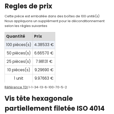
Regles de prix
Documentations
Cette pièce est emballée dans des boîtes de 100 unité(s)
Mon
Nous appliquons un supplément pour le déconditionnement
selon les règles suivantes
compte
Quantité
Prix
Mon
100 pièces(s)
4.38533 €
panier
50 pièces(s)
6.66570 €
Contact
25 pièces(s)
7.98131 €
10 pièces(s)
9.29690 €
1 unit
9.97663 €
Référence TDI
1-1-34-13-6-100-70-5-2
Vis tête hexagonale
partiellement filetée ISO 4014