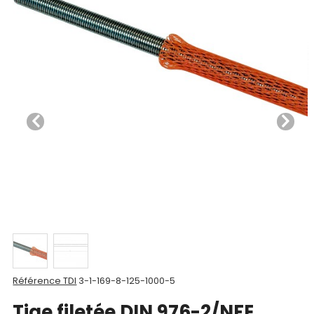
Nos
produits
CAD/3D
Nos
marques
Fiches
techniques
Catalogue
Documentations
Référence TDI
3-1-169-8-125-1000-5
Mon
Tige filetée DIN 976-2/NFE