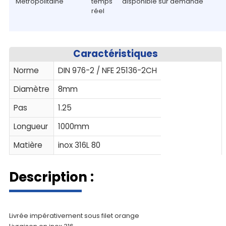
Métropolitaine
temps
disponible sur demande
réel
Caractéristiques
Norme
DIN 976-2 / NFE 25136-2CH
Diamètre
8mm
Pas
1.25
Longueur
1000mm
Matière
inox 316L 80
Description :
Livrée impérativement sous filet orange