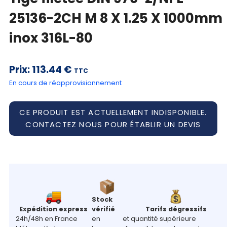
compte
25136-2CH M 8 X 1.25 X 1000mm
Mon
inox 316L-80
panier
Contact
Prix:
113.44 €
TTC
En cours de réapprovisionnement
CE PRODUIT EST ACTUELLEMENT INDISPONIBLE.
CONTACTEZ NOUS POUR ÉTABLIR UN DEVIS
Stock
Expédition express
vérifié
Tarifs dégressifs
24h/48h en France
en
et quantité supérieure