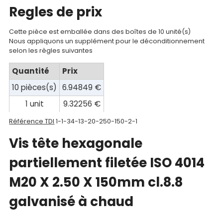
Regles de prix
compte
Mon
Cette pièce est emballée dans des boîtes de 10 unité(s)
Nous appliquons un supplément pour le déconditionnement
panier
selon les règles suivantes
Contact
Quantité
Prix
10 pièces(s)
6.94849 €
1 unit
9.32256 €
Référence TDI
1-1-34-13-20-250-150-2-1
Vis tête hexagonale
partiellement filetée ISO 4014
M20 X 2.50 X 150mm cl.8.8
galvanisé à chaud