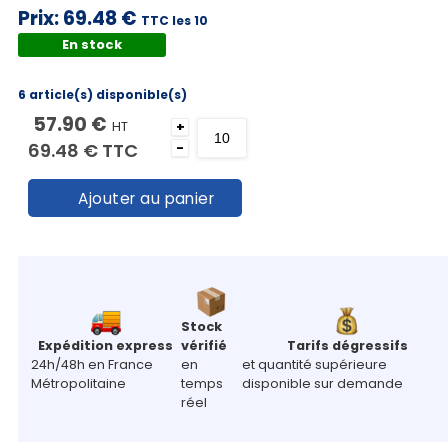
Prix:
69.48 €
TTC les 10
En stock
6 article(s) disponible(s)
57.90 €
HT
+
69.48 €
TTC
-
Ajouter au panier
Stock
Expédition express
vérifié
Tarifs dégressifs
24h/48h en France
en
et quantité supérieure
Métropolitaine
temps
disponible sur demande
réel