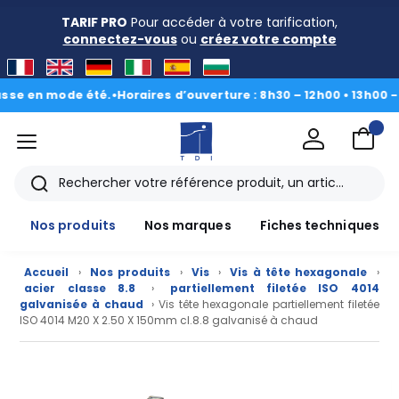
TARIF PRO
Pour accéder à votre tarification,
connectez-vous
ou
créez votre compte
en mode été.
•
Horaires d’ouverture : 8h30 – 12h00 • 13h00 - 16h3
menu
TDI
Rechercher
Nos produits
Nos marques
Fiches techniques
Accueil
›
Nos produits
›
Vis
›
Vis à tête hexagonale
›
acier classe 8.8
›
partiellement filetée ISO 4014
galvanisée à chaud
› Vis tête hexagonale partiellement filetée
ISO 4014 M20 X 2.50 X 150mm cl.8.8 galvanisé à chaud