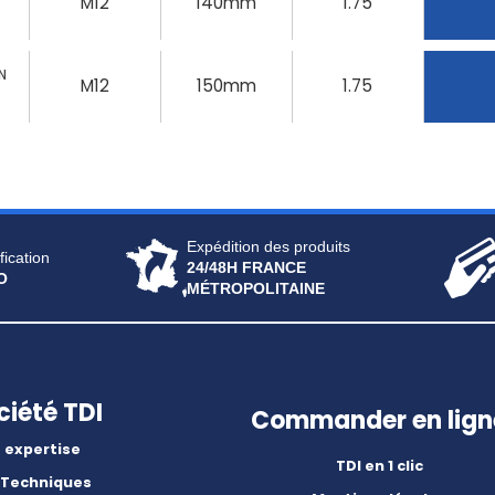
M12
140mm
1.75
N
M12
150mm
1.75
Expédition des produits
fication
24/48H FRANCE
O
MÉTROPOLITAINE
ciété TDI
Commander en lign
 expertise
TDI en 1 clic
 Techniques