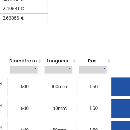
2.40841 €
2.66866 €
Diamètre m
Longueur
Pas
N
M10
100mm
1.50
N
M10
40mm
1.50
N