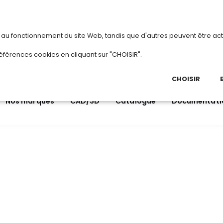
vous
ou
créez votre compte
Du 3 au 28 aoû
s au fonctionnement du site Web, tandis que d'autres peuvent être act
.
éférences cookies en cliquant sur "CHOISIR".
03 
Ap
CHOISIR
Nos marques
CAD/3D
Catalogue
Documentati