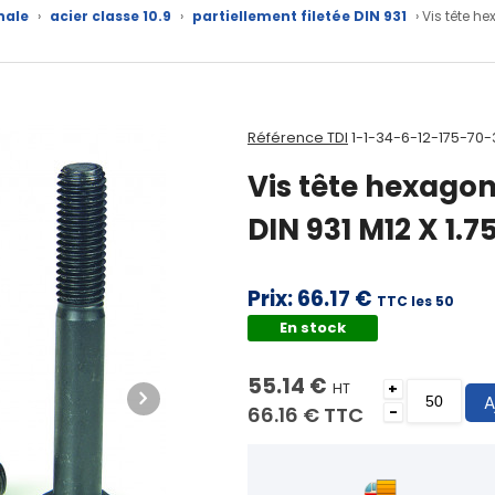
nale
›
acier classe 10.9
›
partiellement filetée DIN 931
› Vis tête h
Référence TDI
1-1-34-6-12-175-70-
Vis tête hexagon
DIN 931 M12 X 1.7
Prix:
66.17 €
TTC les 50
En stock
55.14 €
HT
+
A
66.16 €
TTC
-