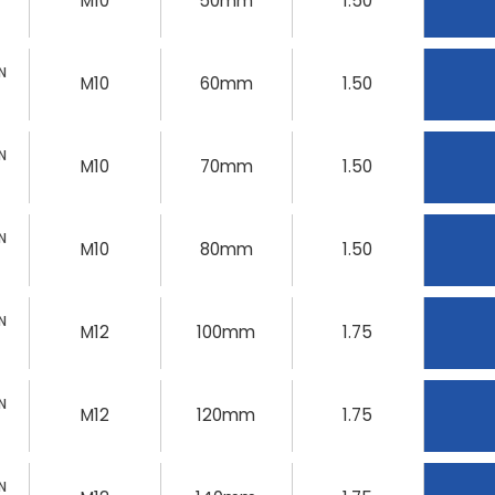
M10
50mm
1.50
N
M10
60mm
1.50
N
M10
70mm
1.50
N
M10
80mm
1.50
N
M12
100mm
1.75
N
M12
120mm
1.75
N