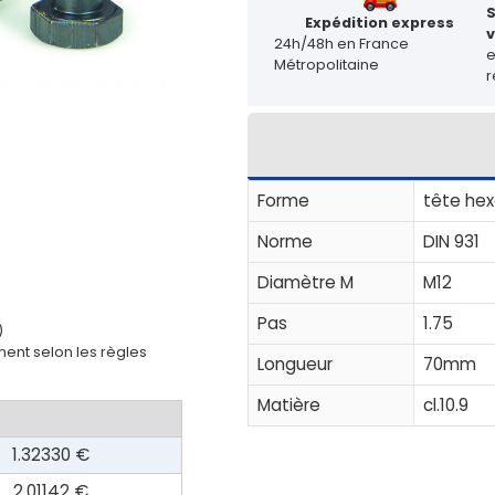
Expédition express
v
24h/48h en France
Métropolitaine
r
Forme
tête hex
Norme
DIN 931
Diamètre M
M12
Pas
1.75
)
ent selon les règles
Longueur
70mm
Matière
cl.10.9
1.32330 €
2.01142 €