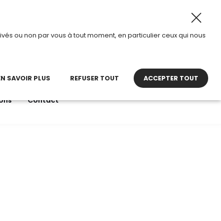
t 2026, TDI passe en mode été.
•
Horaires d’ouverture : 
ivés ou non par vous à tout moment, en particulier ceux qui nous
22 27 30 27
contact@tdi.fr
pel non surtaxé
EN SAVOIR PLUS
REFUSER TOUT
ACCEPTER TOUT
ons
Contact