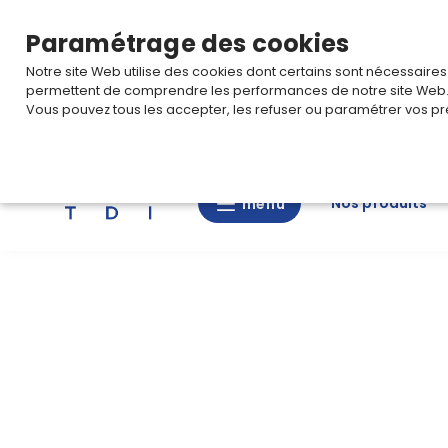
TARIF PRO
Pour accéder à votre tarification,
connectez-
Paramétrage des cookies
Notre site Web utilise des cookies dont certains sont nécessaire
permettent de comprendre les performances de notre site Web
Vous pouvez tous les accepter, les refuser ou paramétrer vos pr
Rechercher
Nos produits
menu
menu
Nos
produits
CAD/3D