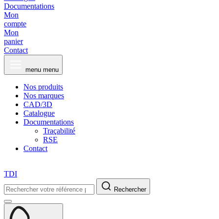
Documentations
Mon
compte
Mon
panier
Contact
menu
menu
Nos produits
Nos marques
CAD/3D
Catalogue
Documentations
Traçabilité
RSE
Contact
TDI
Rechercher