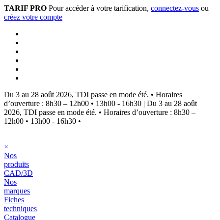
TARIF PRO
Pour accéder à votre tarification,
connectez-vous
ou
créez votre compte
Du 3 au 28 août 2026, TDI passe en mode été.
•
Horaires
d’ouverture : 8h30 – 12h00 • 13h00 - 16h30
|
Du 3 au 28 août
2026, TDI passe en mode été.
•
Horaires d’ouverture : 8h30 –
12h00 • 13h00 - 16h30
•
×
Nos
produits
CAD/3D
Nos
marques
Fiches
techniques
Catalogue