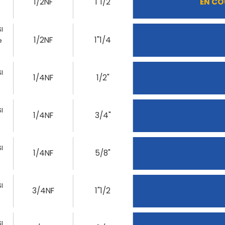
1/2NF
1"1/2
EN CO
I
1/2NF
1"1/4
e
I
1/4NF
1/2"
I
1/4NF
3/4"
I
1/4NF
5/8"
I
3/4NF
1"1/2
I