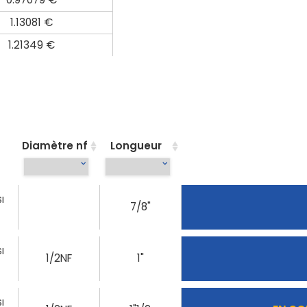
1.13081 €
1.21349 €
Diamètre nf
Longueur
I
7/8"
I
1/2NF
1"
I