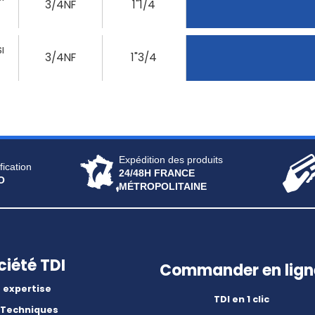
3/4NF
1"1/4
I
3/4NF
1"3/4
Expédition des produits
fication
24/48H FRANCE
O
MÉTROPOLITAINE
ciété TDI
Commander en lign
 expertise
TDI en 1 clic
 Techniques