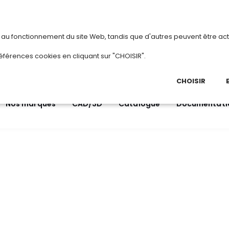
vous
ou
créez votre compte
Du 3 au 28 août
s au fonctionnement du site Web, tandis que d'autres peuvent être act
.
éférences cookies en cliquant sur "CHOISIR".
03 
Ap
CHOISIR
Nos marques
CAD/3D
Catalogue
Documentati