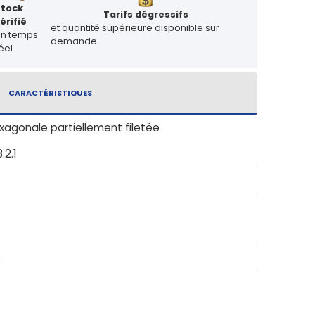
Stock
Tarifs dégressifs
érifié
et quantité supérieure disponible sur
en temps
demande
éel
CARACTÉRISTIQUES
xagonale partiellement filetée
.2.1
5