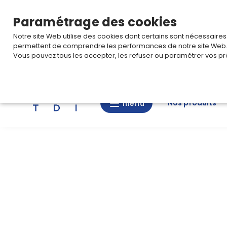
TARIF PRO
Pour accéder à votre tarification,
connectez-
Paramétrage des cookies
Notre site Web utilise des cookies dont certains sont nécessaire
permettent de comprendre les performances de notre site Web
Vous pouvez tous les accepter, les refuser ou paramétrer vos pr
Rechercher
Nos produits
menu
menu
Nos
produits
CAD/3D