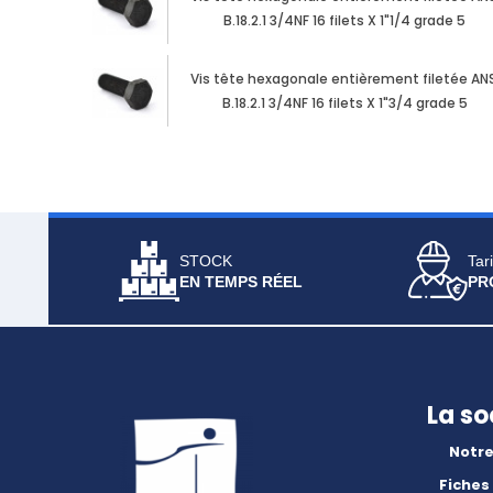
B.18.2.1 3/4NF 16 filets X 1"1/4 grade 5
Vis tête hexagonale entièrement filetée ANS
B.18.2.1 3/4NF 16 filets X 1"3/4 grade 5
STOCK
Tari
EN TEMPS RÉEL
PR
La so
Notre
Fiches