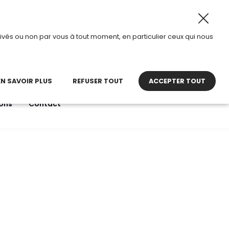
 2026, TDI passe en mode été.
•
Horaires d’ouverture : 8
ivés ou non par vous à tout moment, en particulier ceux qui nous
22 27 30 27
contact@tdi.fr
pel non surtaxé
EN SAVOIR PLUS
REFUSER TOUT
ACCEPTER TOUT
ons
Contact