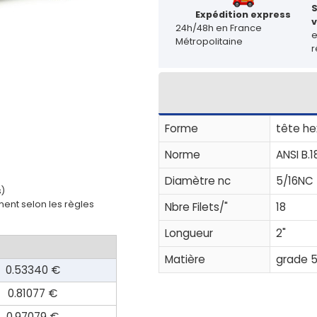
Expédition express
v
24h/48h en France
Métropolitaine
r
Forme
tête he
Norme
ANSI B.18
Diamètre nc
5/16NC
s)
ent selon les règles
Nbre Filets/"
18
Longueur
2"
Matière
grade 
0.53340 €
0.81077 €
0.97079 €