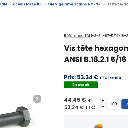
nale
›
acier classe 8.8
›
filetage américains NC-NF
› Vis tête hexag
Référence TDI
1-3-34-97-5/16-18-
Vis tête hexagon
ANSI B.18.2.1 5/16
Prix:
53.34 €
TTC les 100
En stock
44.45 €
HT
+
53.34 €
TTC
-