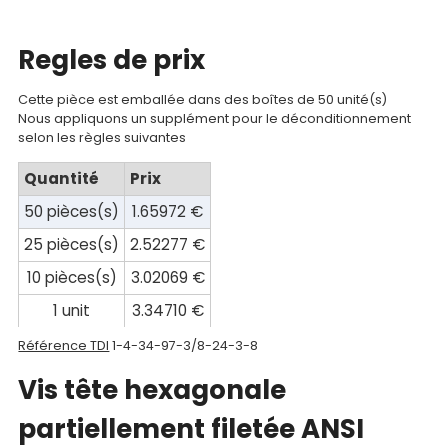
Mon
compte
Regles de prix
Mon
panier
Cette pièce est emballée dans des boîtes de 50 unité(s)
Nous appliquons un supplément pour le déconditionnement
selon les règles suivantes
Contact
Quantité
Prix
50 pièces(s)
1.65972 €
25 pièces(s)
2.52277 €
10 pièces(s)
3.02069 €
1 unit
3.34710 €
Référence TDI
1-4-34-97-3/8-24-3-8
Vis tête hexagonale
partiellement filetée ANSI