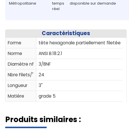
Métropolitaine
temps
disponible sur demande
réel
Caractéristiques
Forme
tête hexagonale partiellement filetée
Norme
ANSI B.18.2.1
Diamètre nf
3/8NF
Nbre Filets/"
24
Longueur
3"
Matière
grade 5
Produits similaires :