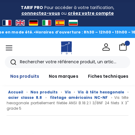
TARIF PRO
Pour accéder à votre tarification,
connectez-vous
ou
créez votre compte
n mode été.
•
Horaires d’ouverture : 8h30 – 12h00 • 13h00 - 16h30
menu
TDI
Rechercher
Nos produits
Nos marques
Fiches techniques
Accueil
›
Nos produits
›
Vis
›
Vis à tête hexagonale
›
acier classe 8.8
›
filetage américains NC-NF
› Vis tête
hexagonale partiellement filetée ANSI B.18.2.1 3/8NF 24 filets X 3"
grade 5