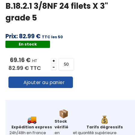
B.18.2.1 3/8NF 24 filets X 3"
grade 5
Prix:
82.99 €
TTC les 50
En stock
69.16 €
HT
+
82.99 €
TTC
-
Ajouter au panier
Stock
Expédition express
vérifié
Tarifs dégressifs
24h/48h en France
en
et quantité supérieure