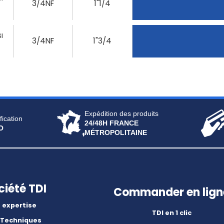
3/4NF
1"1/4
I
3/4NF
1"3/4
Expédition des produits
fication
24/48H FRANCE
O
MÉTROPOLITAINE
ciété TDI
Commander en lign
 expertise
TDI en 1 clic
 Techniques