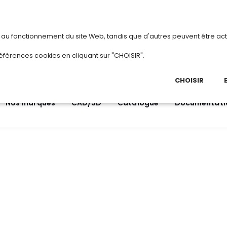
vous
ou
créez votre compte
Du 3 au 28 août
s au fonctionnement du site Web, tandis que d'autres peuvent être act
.
éférences cookies en cliquant sur "CHOISIR".
03 
Ap
CHOISIR
Nos marques
CAD/3D
Catalogue
Documentati