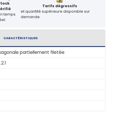
Stock
Tarifs dégressifs
érifié
et quantité supérieure disponible sur
en temps
demande
éel
CARACTÉRISTIQUES
xagonale partiellement filetée
.2.1