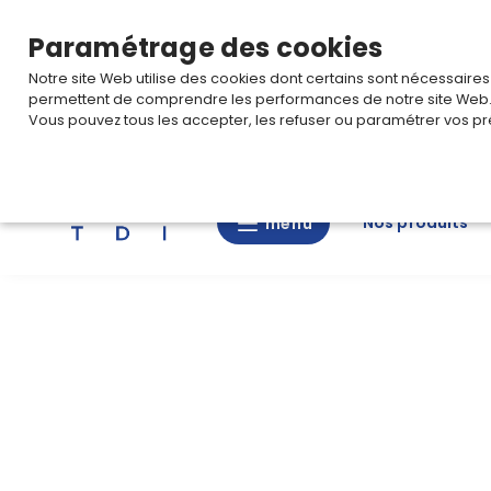
TARIF PRO
Pour accéder à votre tarification,
connectez-
Paramétrage des cookies
Notre site Web utilise des cookies dont certains sont nécessaire
permettent de comprendre les performances de notre site Web
Vous pouvez tous les accepter, les refuser ou paramétrer vos pr
Rechercher
Nos produits
menu
menu
Nos
produits
CAD/3D