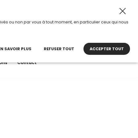
 2026, TDI passe en mode été.
•
Horaires d’ouverture : 8
ivés ou non par vous à tout moment, en particulier ceux qui nous
22 27 30 27
contact@tdi.fr
pel non surtaxé
EN SAVOIR PLUS
REFUSER TOUT
ACCEPTER TOUT
ons
Contact