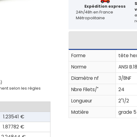
Expédition express
v
24h/48h en France
Métropolitaine
r
Forme
tête he
Norme
ANSI B.18
Diamètre nf
3/8NF
s)
ent selon les règles
Nbre Filets/"
24
Longueur
2"1/2
Matière
grade 5
1.23541 €
1.87782 €
2.24844 €