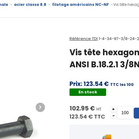
nale
›
acier classe 8.8
›
filetage américains NC-NF
› Vis tête hexag
Référence TDI
1-4-34-97-3/8-24-2
Vis tête hexagon
ANSI B.18.2.1 3/8N
Prix:
123.54 €
TTC les 100
En stock
102.95 €
HT
+
123.54 €
TTC
-