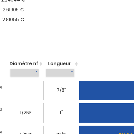
2.61906 €
2.81055 €
Diamètre nf
Longueur
I
7/8"
I
1/2NF
1"
I