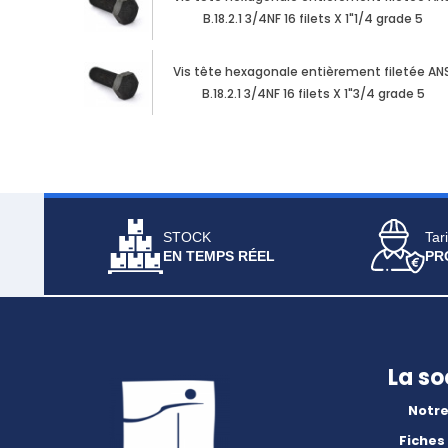
B.18.2.1 3/4NF 16 filets X 1"1/4 grade 5
Vis tête hexagonale entièrement filetée ANS
B.18.2.1 3/4NF 16 filets X 1"3/4 grade 5
STOCK
Tari
EN TEMPS RÉEL
PR
La so
Notre
Fiches