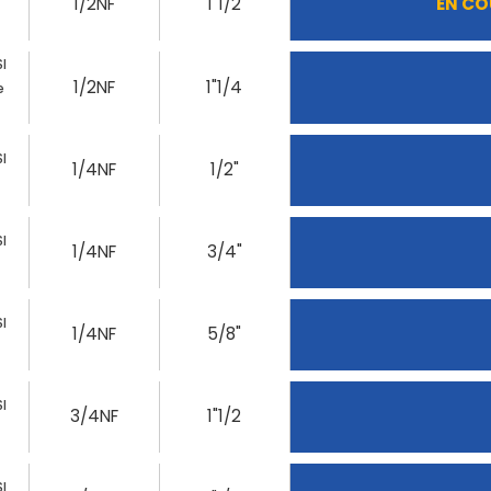
1/2NF
1"1/2
EN CO
I
1/2NF
1"1/4
e
I
1/4NF
1/2"
I
1/4NF
3/4"
I
1/4NF
5/8"
I
3/4NF
1"1/2
I