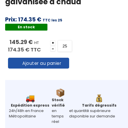
galvanisée à chaud
Prix:
174.35 €
TTC les 25
En stock
145.29 €
HT
+
174.35 €
TTC
-
Ajouter au panier
Stock
Expédition express
vérifié
Tarifs dégressifs
24h/48h en France
en
et quantité supérieure
Métropolitaine
temps
disponible sur demande
réel