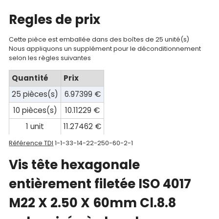
compte
Regles de prix
Mon
Cette pièce est emballée dans des boîtes de 25 unité(s)
panier
Nous appliquons un supplément pour le déconditionnement
selon les règles suivantes
Contact
Quantité
Prix
25 pièces(s)
6.97399 €
10 pièces(s)
10.11229 €
1 unit
11.27462 €
Référence TDI
1-1-33-14-22-250-60-2-1
Vis tête hexagonale
entièrement filetée ISO 4017
M22 X 2.50 X 60mm Cl.8.8