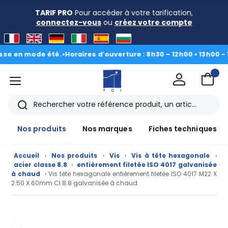
TARIF PRO
Pour accéder à votre tarification,
connectez-vous
ou
créez votre compte
en mode été.
•
Horaires d’ouverture : 8h30 – 12h00 • 13h00 - 16h30
menu
TDI
Rechercher
Nos produits
Nos marques
Fiches techniques
Accueil
›
Nos produits
›
Vis
›
Vis à tête hexagonale
›
acier classe 8.8
›
entièrement filetée ISO 4017 galvanisée
à chaud
› Vis tête hexagonale entièrement filetée ISO 4017 M22 X
2.50 X 60mm Cl.8.8 galvanisée à chaud