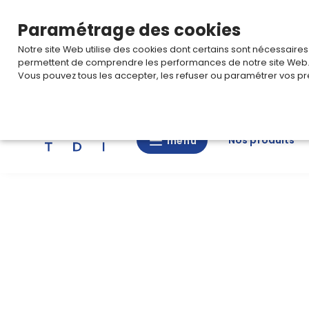
TARIF PRO
Pour accéder à votre tarification,
connectez-
Paramétrage des cookies
Notre site Web utilise des cookies dont certains sont nécessaire
permettent de comprendre les performances de notre site Web
Vous pouvez tous les accepter, les refuser ou paramétrer vos pr
Rechercher
Nos produits
menu
menu
Nos