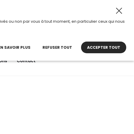
026, TDI passe en mode été.
•
Horaires d’ouverture : 8h3
ivés ou non par vous à tout moment, en particulier ceux qui nous
22 27 30 27
contact@tdi.fr
pel non surtaxé
EN SAVOIR PLUS
REFUSER TOUT
ACCEPTER TOUT
ons
Contact