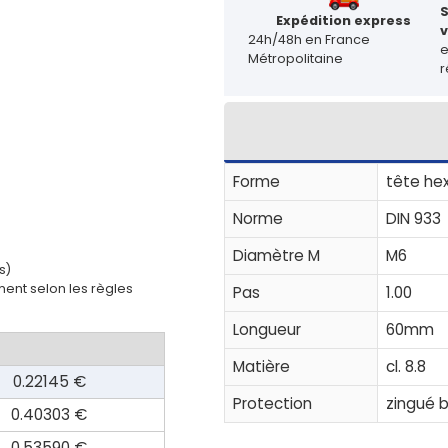
Expédition express
v
24h/48h en France
Métropolitaine
r
Forme
tête he
Norme
DIN 933
Diamètre M
M6
s)
ent selon les règles
Pas
1.00
Longueur
60mm
Matière
cl. 8.8
0.22145 €
Protection
zingué 
0.40303 €
0.53590 €