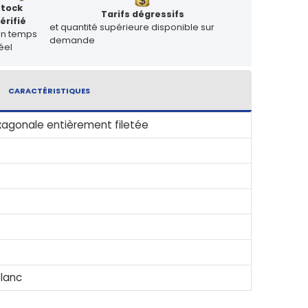
Stock
Tarifs dégressifs
érifié
et quantité supérieure disponible sur
en temps
demande
éel
CARACTÉRISTIQUES
xagonale entièrement filetée
blanc