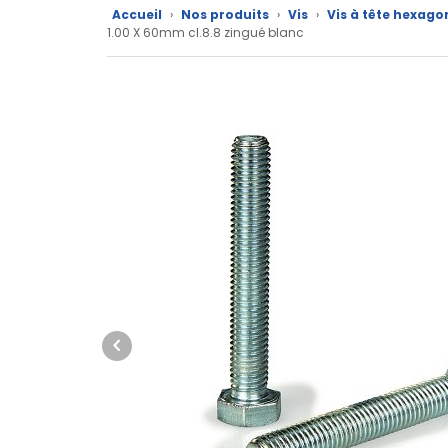
produits
Accueil
›
Nos produits
›
Vis
›
Vis à tête hexago
1.00 X 60mm cl.8.8 zingué blanc
CAD/3D
Nos
marques
Fiches
techniques
Catalogue
Documentations
Mon
compte
Mon
panier