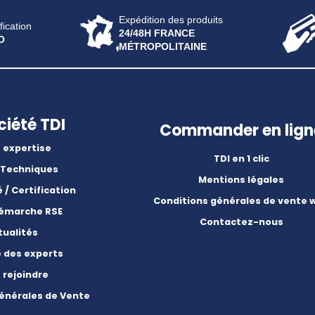
Expédition des produits
fication
24/48H FRANCE
O
MÉTROPOLITAINE
ciété TDI
Commander en lign
 expertise
TDI en 1 clic
 Techniques
Mentions légales
é / Certification
Conditions générales de vente 
démarche RSE
Contactez-nous
tualités
e des experts
 rejoindre
énérales de Vente