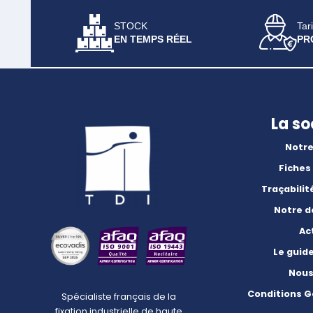
STOCK
Tari
EN TEMPS RÉEL
PR
La so
Notre
Fiches
Traçabilit
Notre 
Ac
Le guid
Nous
Conditions G
Spécialiste français de la
fixation industrielle de haute