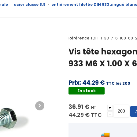
nale
›
acier classe 8.8
›
entièrement filetée DIN 933 zingué blan
Référence TDI
1-1-33-7-6-100-60-
Vis tête hexagon
933 M6 X 1.00 X 
Prix:
44.29 €
TTC les 200
En stock
36.91 €
HT
+
44.29 €
TTC
-