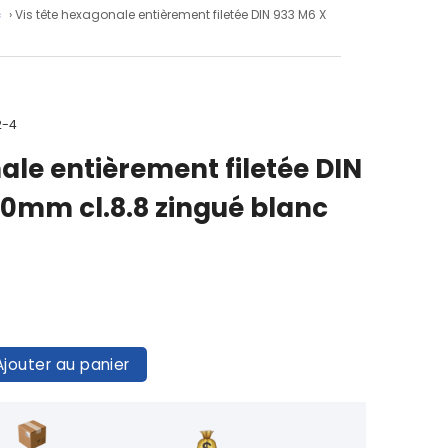
c
› Vis tête hexagonale entièrement filetée DIN 933 M6 X
2-4
ale entièrement filetée DIN
60mm cl.8.8 zingué blanc
Ajouter au panier