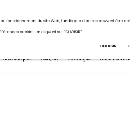
vous
ou
créez votre compte
Du 3 au 28 août 2
s au fonctionnement du site Web, tandis que d'autres peuvent être act
.
éférences cookies en cliquant sur "CHOISIR".
03 
Ap
CHOISIR
Nos marques
CAD/3D
Catalogue
Documentati