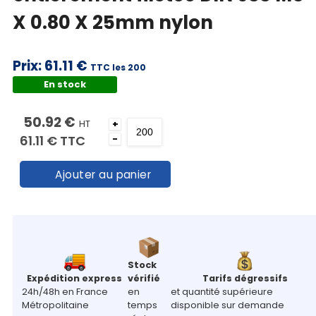
X 0.80 X 25mm nylon
Prix:
61.11 €
TTC les 200
En stock
50.92 €
HT
+
61.11 €
TTC
-
Ajouter au panier
Stock
Expédition express
vérifié
Tarifs dégressifs
24h/48h en France
en
et quantité supérieure
Métropolitaine
temps
disponible sur demande