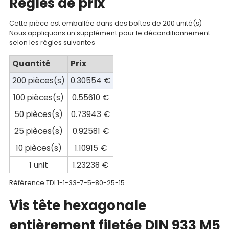
Regles de prix
compte
Cette pièce est emballée dans des boîtes de 200 unité(s)
Mon
Nous appliquons un supplément pour le déconditionnement
selon les règles suivantes
panier
Quantité
Prix
Contact
200 pièces(s)
0.30554 €
100 pièces(s)
0.55610 €
50 pièces(s)
0.73943 €
25 pièces(s)
0.92581 €
10 pièces(s)
1.10915 €
1 unit
1.23238 €
Référence TDI
1-1-33-7-5-80-25-15
Vis tête hexagonale
entièrement filetée DIN 933 M5