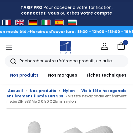
TARIF PRO
Pour accéder à votre tarification,
connectez-vous
ou
créez votre compte
ode été.
•
Horaires d’ouverture : 8h30 – 12h00 • 13h00 - 16h30
|
Du 
menu
TDI
Rechercher
Nos produits
Nos marques
Fiches techniques
Accueil
›
Nos produits
›
Nylon
›
Vis à tête hexagonale
entièrement filetée DIN 933
› Vis tête hexagonale entièrement
filetée DIN 933 M5 X 0.80 X 25mm nylon