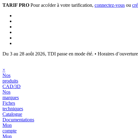
TARIF PRO
Pour accéder à votre tarification,
connectez-vous
ou
cr
Du 3 au 28 août 2026, TDI passe en mode été.
•
Horaires d’ouvertur
×
Nos
produits
CAD/3D
Nos
marques
Fiches
techniques
Catalogue
Documentations
Mon
compte
Mon