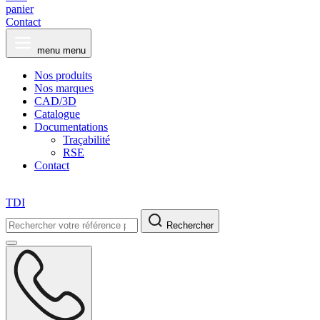
panier
Contact
menu
menu
Nos produits
Nos marques
CAD/3D
Catalogue
Documentations
Traçabilité
RSE
Contact
TDI
Rechercher