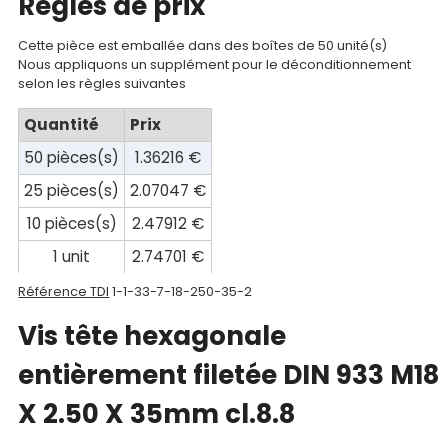
Regles de prix
compte
Cette pièce est emballée dans des boîtes de 50 unité(s)
Mon
Nous appliquons un supplément pour le déconditionnement
selon les règles suivantes
panier
Quantité
Prix
Contact
50 pièces(s)
1.36216 €
25 pièces(s)
2.07047 €
10 pièces(s)
2.47912 €
1 unit
2.74701 €
Référence TDI
1-1-33-7-18-250-35-2
Vis tête hexagonale
entièrement filetée DIN 933 M18
X 2.50 X 35mm cl.8.8