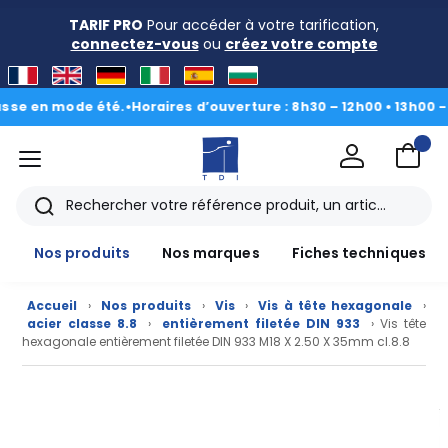
TARIF PRO
Pour accéder à votre tarification,
connectez-vous
ou
créez votre compte
en mode été.
•
Horaires d’ouverture : 8h30 – 12h00 • 13h00 - 16h3
menu
TDI
Rechercher
Nos produits
Nos marques
Fiches techniques
Accueil
›
Nos produits
›
Vis
›
Vis à tête hexagonale
›
acier classe 8.8
›
entièrement filetée DIN 933
› Vis tête
hexagonale entièrement filetée DIN 933 M18 X 2.50 X 35mm cl.8.8