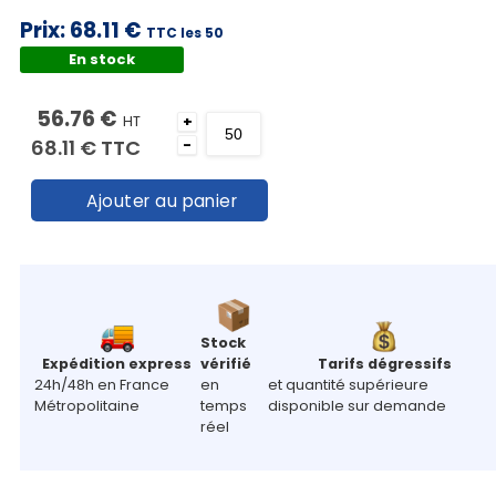
Prix:
68.11 €
TTC les 50
En stock
56.76 €
HT
+
68.11 €
TTC
-
Ajouter au panier
Stock
Expédition express
vérifié
Tarifs dégressifs
24h/48h en France
en
et quantité supérieure
Métropolitaine
temps
disponible sur demande
réel