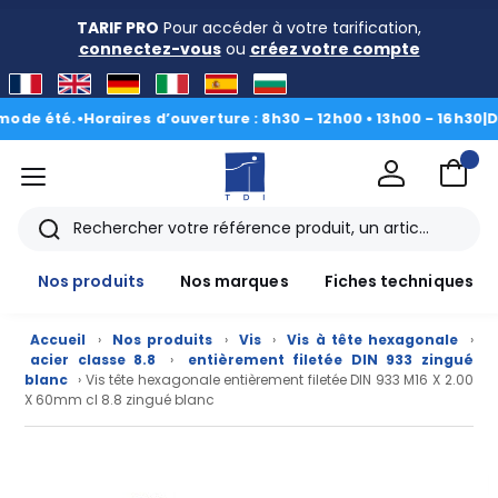
TARIF PRO
Pour accéder à votre tarification,
connectez-vous
ou
créez votre compte
 été.
•
Horaires d’ouverture : 8h30 – 12h00 • 13h00 - 16h30
|
Du 3 a
menu
TDI
Rechercher
Nos produits
Nos marques
Fiches techniques
Accueil
›
Nos produits
›
Vis
›
Vis à tête hexagonale
›
acier classe 8.8
›
entièrement filetée DIN 933 zingué
blanc
› Vis tête hexagonale entièrement filetée DIN 933 M16 X 2.00
X 60mm cl 8.8 zingué blanc