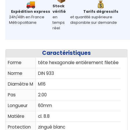
Stock
Expédition express
vérifié
Tarifs dégressifs
24h/48h en France
en
et quantité supérieure
Métropolitaine
temps
disponible sur demande
réel
Caractéristiques
Forme
tête hexagonale entièrement filetée
Norme
DIN 933
Diamètre M
M16
Pas
2.00
Longueur
60mm
Matière
cl. 8.8
Protection
zingué blanc