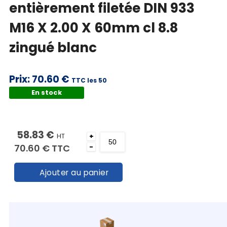
entièrement filetée DIN 933
M16 X 2.00 X 60mm cl 8.8
zingué blanc
Prix:
70.60 €
TTC les 50
En stock
009338100160060
58.83 €
HT
+
70.60 €
TTC
-
Ajouter au panier