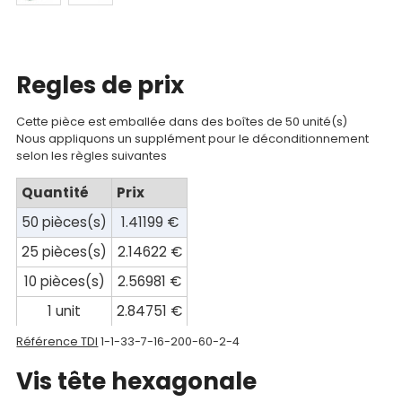
Catalogue
Documentations
Regles de prix
Mon
compte
Cette pièce est emballée dans des boîtes de 50 unité(s)
Nous appliquons un supplément pour le déconditionnement
Mon
selon les règles suivantes
panier
Quantité
Prix
Contact
50 pièces(s)
1.41199 €
25 pièces(s)
2.14622 €
10 pièces(s)
2.56981 €
1 unit
2.84751 €
Référence TDI
1-1-33-7-16-200-60-2-4
Vis tête hexagonale