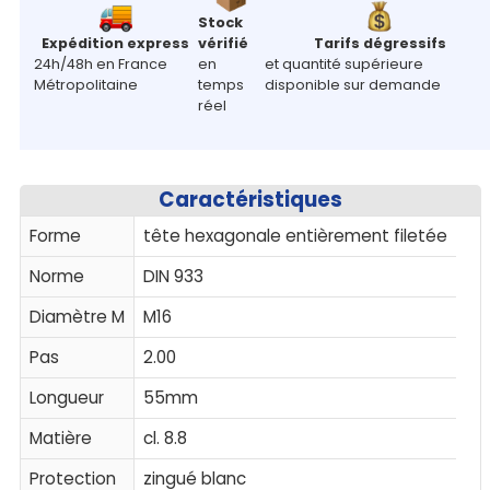
Stock
Expédition express
vérifié
Tarifs dégressifs
24h/48h en France
en
et quantité supérieure
Métropolitaine
temps
disponible sur demande
réel
Caractéristiques
Forme
tête hexagonale entièrement filetée
Norme
DIN 933
Diamètre M
M16
Pas
2.00
Longueur
55mm
Matière
cl. 8.8
Protection
zingué blanc