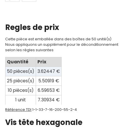
Catalogue
Documentations
Regles de prix
Mon
compte
Cette pièce est emballée dans des boîtes de 50 unité(s)
Nous appliquons un supplément pour le déconditionnement
Mon
selon les règles suivantes
panier
Quantité
Prix
Contact
50 pièces(s)
3.62447 €
25 pièces(s)
5.50919 €
10 pièces(s)
6.59653 €
1 unit
7.30934 €
Référence TDI
1-1-33-7-16-200-55-2-4
Vis tête hexagonale