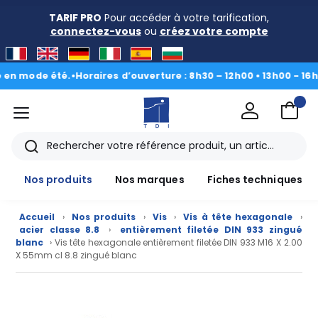
TARIF PRO
Pour accéder à votre tarification,
connectez-vous
ou
créez votre compte
ode été.
•
Horaires d’ouverture : 8h30 – 12h00 • 13h00 - 16h30
|
Du 
menu
TDI
Rechercher
Nos produits
Nos marques
Fiches techniques
Accueil
›
Nos produits
›
Vis
›
Vis à tête hexagonale
›
acier classe 8.8
›
entièrement filetée DIN 933 zingué
blanc
› Vis tête hexagonale entièrement filetée DIN 933 M16 X 2.00
X 55mm cl 8.8 zingué blanc