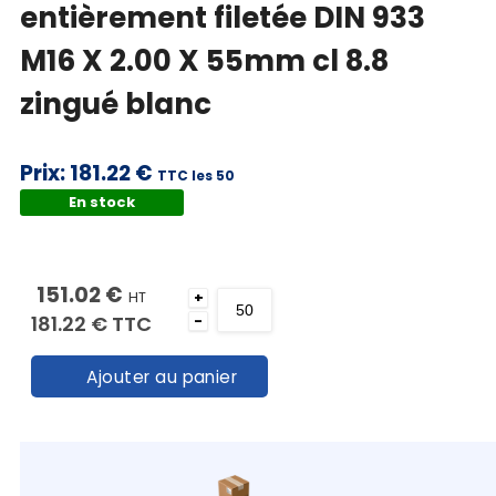
entièrement filetée DIN 933
M16 X 2.00 X 55mm cl 8.8
zingué blanc
Prix:
181.22 €
TTC les 50
En stock
009338100160055
151.02 €
HT
+
181.22 €
TTC
-
Ajouter au panier