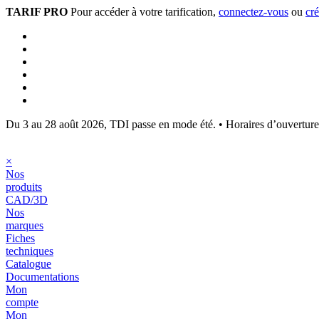
TARIF PRO
Pour accéder à votre tarification,
connectez-vous
ou
cr
Du 3 au 28 août 2026, TDI passe en mode été.
•
Horaires d’ouvertur
×
Nos
produits
CAD/3D
Nos
marques
Fiches
techniques
Catalogue
Documentations
Mon
compte
Mon