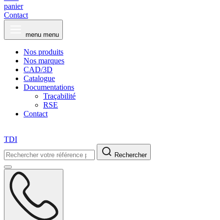
panier
Contact
menu
menu
Nos produits
Nos marques
CAD/3D
Catalogue
Documentations
Traçabilité
RSE
Contact
TDI
Rechercher