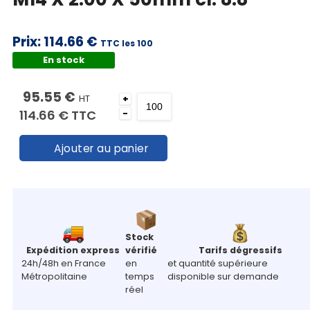
Prix:
114.66 €
TTC les 100
En stock
95.55 €
HT
+
114.66 €
TTC
-
Ajouter au panier
Stock
Expédition express
vérifié
Tarifs dégressifs
24h/48h en France
en
et quantité supérieure
Métropolitaine
temps
disponible sur demande
réel