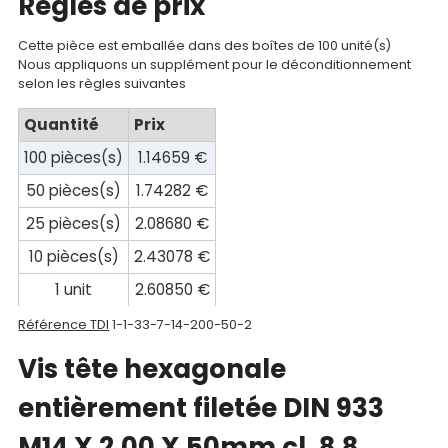
Regles de prix
compte
Cette pièce est emballée dans des boîtes de 100 unité(s)
Mon
Nous appliquons un supplément pour le déconditionnement
selon les règles suivantes
panier
Quantité
Prix
Contact
100 pièces(s)
1.14659 €
50 pièces(s)
1.74282 €
25 pièces(s)
2.08680 €
10 pièces(s)
2.43078 €
1 unit
2.60850 €
Référence TDI
1-1-33-7-14-200-50-2
Vis tête hexagonale
entièrement filetée DIN 933
M14 X 2.00 X 50mm cl. 8.8