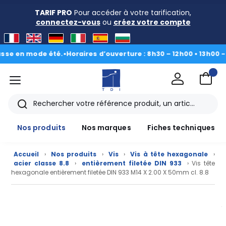
TARIF PRO
Pour accéder à votre tarification,
connectez-vous
ou
créez votre compte
en mode été.
•
Horaires d’ouverture : 8h30 – 12h00 • 13h00 - 16h3
menu
TDI
Rechercher
Nos produits
Nos marques
Fiches techniques
Accueil
›
Nos produits
›
Vis
›
Vis à tête hexagonale
›
acier classe 8.8
›
entièrement filetée DIN 933
› Vis tête
hexagonale entièrement filetée DIN 933 M14 X 2.00 X 50mm cl. 8.8