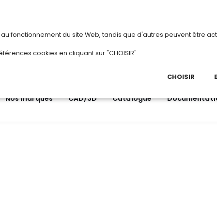
vous
ou
créez votre compte
Du 3 au 28 ao
s au fonctionnement du site Web, tandis que d'autres peuvent être act
.
éférences cookies en cliquant sur "CHOISIR".
03 
Ap
CHOISIR
Nos marques
CAD/3D
Catalogue
Documentati