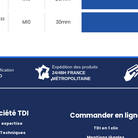
933
M10
30mm
Expédition des produits
fication
24/48H FRANCE
O
MÉTROPOLITAINE
ciété TDI
Commander en lign
 expertise
TDI en 1 clic
 Techniques
Mentions légales