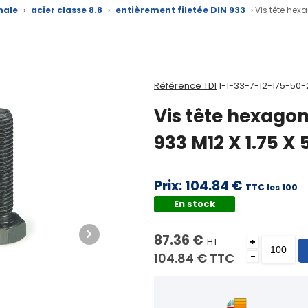
nale
›
acier classe 8.8
›
entièrement filetée DIN 933
› Vis tête hex
Référence TDI
1-1-33-7-12-175-50-
Vis tête hexagon
933 M12 X 1.75 X
Prix:
104.84 €
TTC les 100
En stock
87.36 €
HT
+
104.84 €
TTC
-