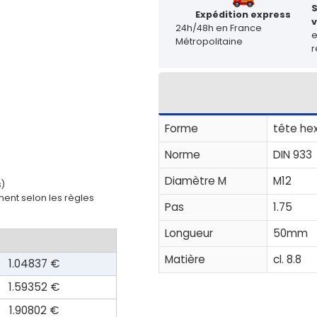
Expédition express
v
24h/48h en France
Métropolitaine
r
Forme
tête he
Norme
DIN 933
Diamètre M
M12
s)
ent selon les règles
Pas
1.75
Longueur
50mm
Matière
cl. 8.8
1.04837 €
1.59352 €
1.90802 €