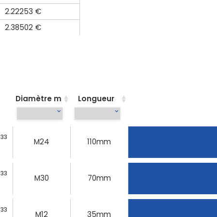
2.22253 €
2.38502 €
Diamètre m
Longueur
933
M24
110mm
933
M30
70mm
933
M12
35mm