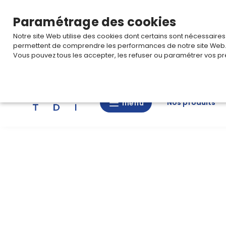
TARIF PRO
Pour accéder à votre tarification,
connectez-
Paramétrage des cookies
Notre site Web utilise des cookies dont certains sont nécessaire
permettent de comprendre les performances de notre site Web
Vous pouvez tous les accepter, les refuser ou paramétrer vos pr
Rechercher
Nos produits
menu
menu
Nos
produits
CAD/3D