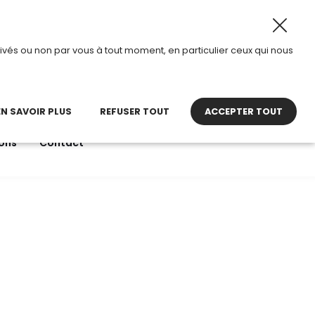
ût 2026, TDI passe en mode été.
•
Horaires d’ouverture :
ivés ou non par vous à tout moment, en particulier ceux qui nous
22 27 30 27
contact@tdi.fr
pel non surtaxé
EN SAVOIR PLUS
REFUSER TOUT
ACCEPTER TOUT
ons
Contact