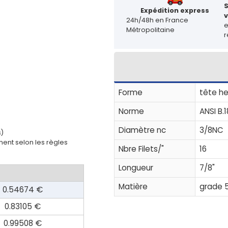
Expédition express
v
24h/48h en France
Métropolitaine
r
Forme
tête he
Norme
ANSI B.1
Diamètre nc
3/8NC
s)
ent selon les règles
Nbre Filets/"
16
Longueur
7/8"
Matière
grade 
0.54674 €
0.83105 €
0.99508 €