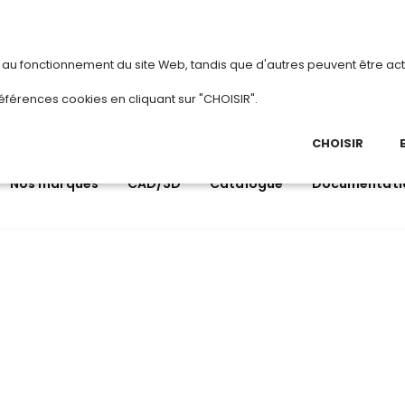
vous
ou
créez votre compte
Du 3 au 28 aoû
s au fonctionnement du site Web, tandis que d'autres peuvent être act
.
éférences cookies en cliquant sur "CHOISIR".
03 
Ap
CHOISIR
Nos marques
CAD/3D
Catalogue
Documentati