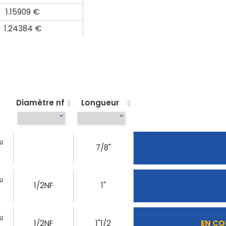
1.15909 €
1.24384 €
Diamètre nf
Longueur
I
7/8"
I
1/2NF
1"
I
1/2NF
1"1/2
EN CO