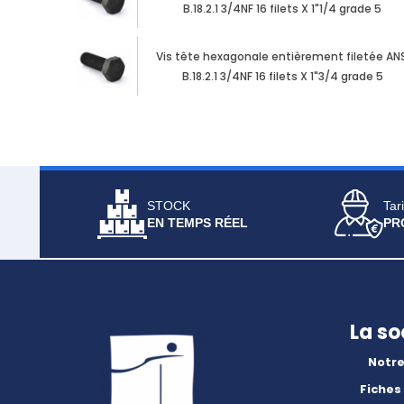
B.18.2.1 3/4NF 16 filets X 1"1/4 grade 5
Vis tête hexagonale entièrement filetée ANS
B.18.2.1 3/4NF 16 filets X 1"3/4 grade 5
STOCK
Tari
EN TEMPS RÉEL
PR
La so
Notre
Fiches