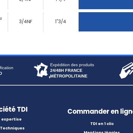
I
3/4NF
1"3/4
Expédition des produits
fication
24/48H FRANCE
O
MÉTROPOLITAINE
ciété TDI
Commander en lign
 expertise
TDI en 1 clic
 Techniques
Mentions légales