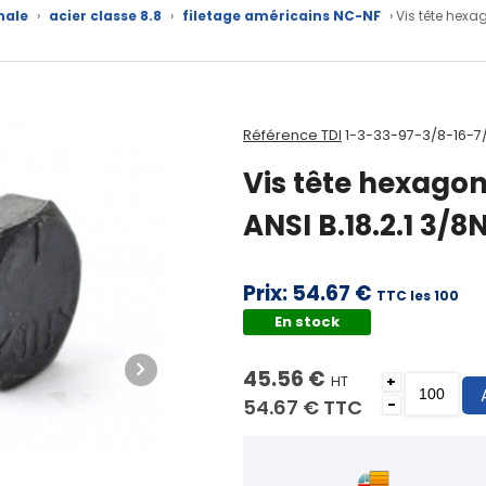
nale
›
acier classe 8.8
›
filetage américains NC-NF
› Vis tête hexag
Référence TDI
1-3-33-97-3/8-16-7
Vis tête hexagon
ANSI B.18.2.1 3/8N
Prix:
54.67 €
TTC les 100
En stock
45.56 €
HT
+
54.67 €
TTC
-