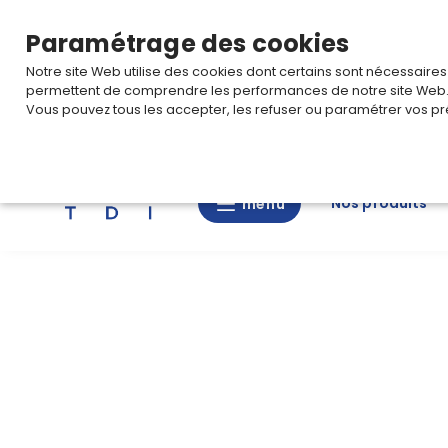
TARIF PRO
Pour accéder à votre tarification,
connectez-
Paramétrage des cookies
Notre site Web utilise des cookies dont certains sont nécessaire
permettent de comprendre les performances de notre site Web
Vous pouvez tous les accepter, les refuser ou paramétrer vos pr
Rechercher
Nos produits
menu
menu
Nos
produits
CAD/3D