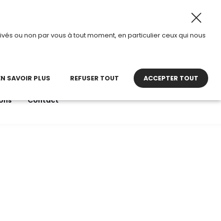
t 2026, TDI passe en mode été.
•
Horaires d’ouverture : 
ivés ou non par vous à tout moment, en particulier ceux qui nous
22 27 30 27
contact@tdi.fr
pel non surtaxé
EN SAVOIR PLUS
REFUSER TOUT
ACCEPTER TOUT
ons
Contact