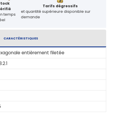
Stock
Tarifs dégressifs
érifié
et quantité supérieure disponible sur
en temps
demande
éel
CARACTÉRISTIQUES
xagonale entièrement filetée
8.2.1
5