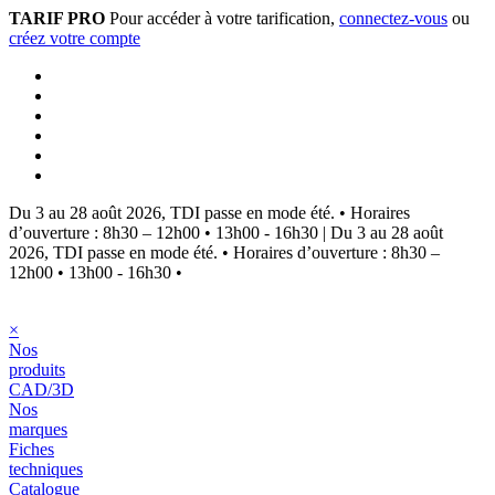
TARIF PRO
Pour accéder à votre tarification,
connectez-vous
ou
créez votre compte
Du 3 au 28 août 2026, TDI passe en mode été.
•
Horaires
d’ouverture : 8h30 – 12h00 • 13h00 - 16h30
|
Du 3 au 28 août
2026, TDI passe en mode été.
•
Horaires d’ouverture : 8h30 –
12h00 • 13h00 - 16h30
•
×
Nos
produits
CAD/3D
Nos
marques
Fiches
techniques
Catalogue