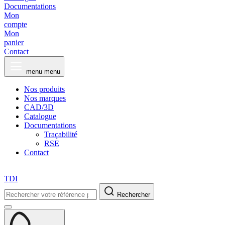
Documentations
Mon
compte
Mon
panier
Contact
menu
menu
Nos produits
Nos marques
CAD/3D
Catalogue
Documentations
Traçabilité
RSE
Contact
TDI
Rechercher