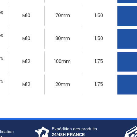
50
M10
70mm
1.50
50
M10
80mm
1.50
75
M12
100mm
1.75
75
M12
20mm
1.75
Expédition des produits
fication
24/48H FRANCE