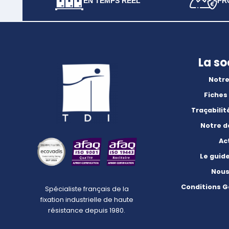
EN TEMPS RÉEL
PR
La so
Notre
Fiches
Traçabilit
Notre 
Ac
Le guid
Nous
Conditions G
Spécialiste français de la
fixation industrielle de haute
résistance depuis 1980.