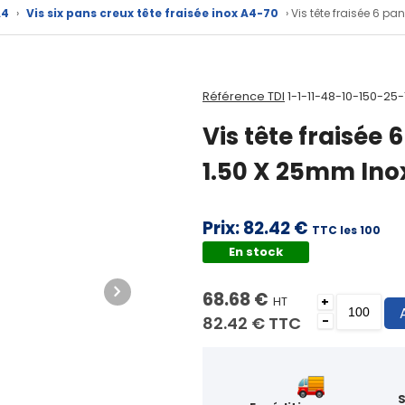
A4
›
Vis six pans creux tête fraisée inox A4-70
› Vis tête fraisée 6 p
Référence TDI
1-1-11-48-10-150-25-
Vis tête fraisée 
1.50 X 25mm Ino
Prix:
82.42 €
TTC les 100
En stock
68.68 €
HT
+
82.42 €
TTC
-