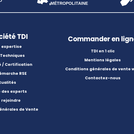
O
MÉTROPOLITAINE
ciété TDI
Commander en lign
 expertise
TDI en 1 clic
 Techniques
Mentions légales
é / Certification
Conditions générales de vente 
démarche RSE
Contactez-nous
tualités
e des experts
 rejoindre
énérales de Vente