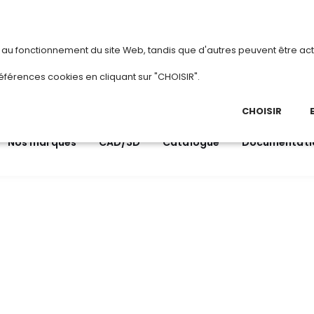
vous
ou
créez votre compte
Du 3 au 28 août 2
s au fonctionnement du site Web, tandis que d'autres peuvent être act
.
éférences cookies en cliquant sur "CHOISIR".
03 
Ap
CHOISIR
Nos marques
CAD/3D
Catalogue
Documentati