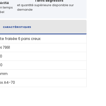
Tarifs dégressifs
érifié
et quantité supérieure disponible sur
en temps
demande
éel
CARACTÉRISTIQUES
te fraisée 6 pans creux
N 7991
0
50
5mm
ox A4-70