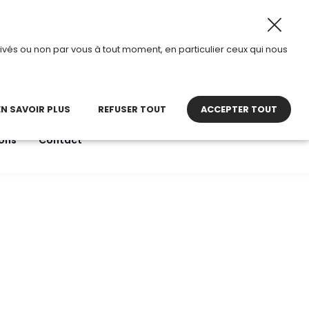
026, TDI passe en mode été.
•
Horaires d’ouverture : 8h30
ivés ou non par vous à tout moment, en particulier ceux qui nous
22 27 30 27
contact@tdi.fr
pel non surtaxé
EN SAVOIR PLUS
REFUSER TOUT
ACCEPTER TOUT
ons
Contact