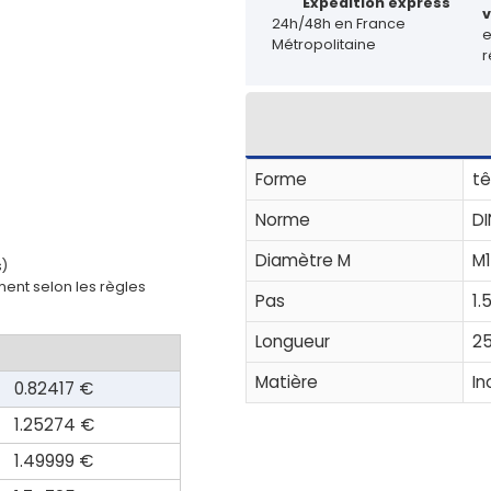
Expédition express
v
24h/48h en France
Métropolitaine
r
Forme
tê
Norme
DI
Diamètre M
M1
s)
ent selon les règles
Pas
1.
Longueur
2
Matière
In
0.82417 €
1.25274 €
1.49999 €