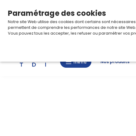
TARIF PRO
Pour accéder à votre tarification,
connectez-
Paramétrage des cookies
Notre site Web utilise des cookies dont certains sont nécessaire
permettent de comprendre les performances de notre site Web
Vous pouvez tous les accepter, les refuser ou paramétrer vos pr
Rechercher
Nos produits
menu
menu
Nos