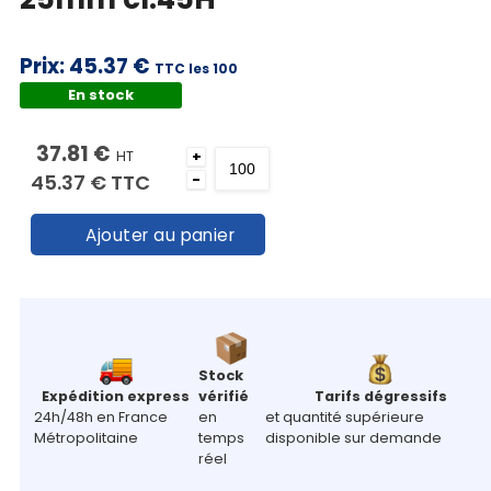
Prix:
45.37 €
TTC les 100
En stock
37.81 €
HT
+
45.37 €
TTC
-
Ajouter au panier
Stock
Expédition express
vérifié
Tarifs dégressifs
24h/48h en France
en
et quantité supérieure
Métropolitaine
temps
disponible sur demande
réel