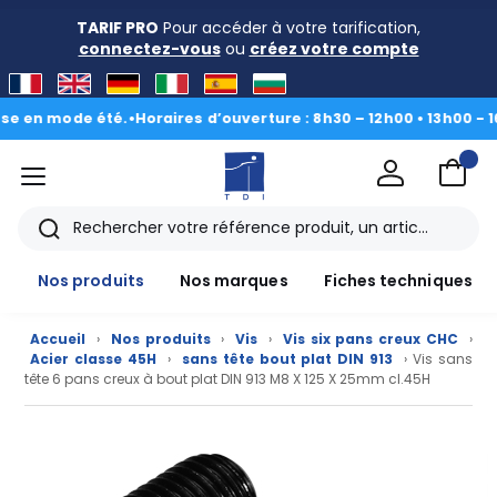
TARIF PRO
Pour accéder à votre tarification,
connectez-vous
ou
créez votre compte
n mode été.
•
Horaires d’ouverture : 8h30 – 12h00 • 13h00 - 16h30
|
menu
TDI
Rechercher
Nos produits
Nos marques
Fiches techniques
Accueil
›
Nos produits
›
Vis
›
Vis six pans creux CHC
›
Acier classe 45H
›
sans tête bout plat DIN 913
› Vis sans
tête 6 pans creux à bout plat DIN 913 M8 X 125 X 25mm cl.45H