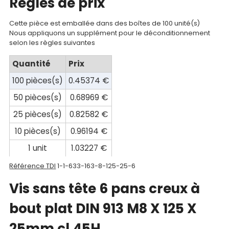
Regles de prix
compte
Cette pièce est emballée dans des boîtes de 100 unité(s)
Mon
Nous appliquons un supplément pour le déconditionnement
selon les règles suivantes
panier
Quantité
Prix
Contact
100 pièces(s)
0.45374 €
50 pièces(s)
0.68969 €
25 pièces(s)
0.82582 €
10 pièces(s)
0.96194 €
1 unit
1.03227 €
Référence TDI
1-1-633-163-8-125-25-6
Vis sans tête 6 pans creux à
bout plat DIN 913 M8 X 125 X
25mm cl.45H