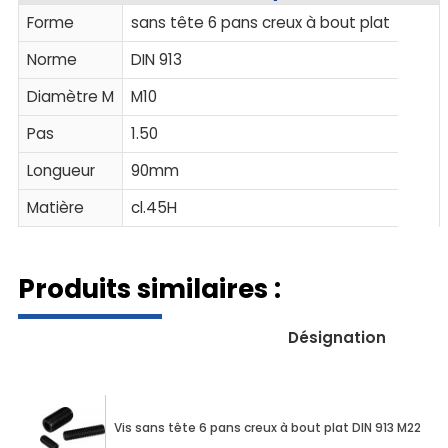
Forme
sans tête 6 pans creux à bout plat
Norme
DIN 913
Diamètre M
M10
Pas
1.50
Longueur
90mm
Matière
cl.45H
Produits similaires :
Désignation
Vis sans tête 6 pans creux à bout plat DIN 913 M22 X 