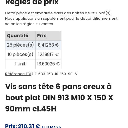
Regles de prix
compte
Cette pièce est emballée dans des boîtes de 25 unité(s)
Mon
Nous appliquons un supplément pour le déconditionnement
panier
selon les règles suivantes
Quantité
Prix
Contact
25 pièces(s)
8.41253 €
10 pièces(s)
12.19817 €
1 unit
13.60026 €
Référence TDI
1-1-633-163-10-150-90-6
Vis sans tête 6 pans creux à
bout plat DIN 913 M10 X 150 X
90mm cl.45H
Prix:
210.31 €
TTC les 25