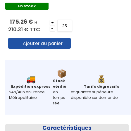
En stock
175.26 €
HT
+
210.31 €
TTC
-
Ajouter au panier
Stock
Expédition express
vérifié
Tarifs dégressifs
24h/48h en France
en
et quantité supérieure
Métropolitaine
temps
disponible sur demande
réel
Caractéristiques