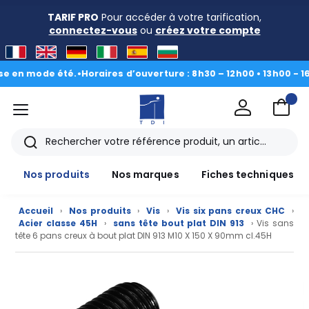
TARIF PRO
Pour accéder à votre tarification,
connectez-vous
ou
créez votre compte
 mode été.
•
Horaires d’ouverture : 8h30 – 12h00 • 13h00 - 16h30
|
menu
TDI
Rechercher
Nos produits
Nos marques
Fiches techniques
Accueil
›
Nos produits
›
Vis
›
Vis six pans creux CHC
›
Acier classe 45H
›
sans tête bout plat DIN 913
› Vis sans
tête 6 pans creux à bout plat DIN 913 M10 X 150 X 90mm cl.45H