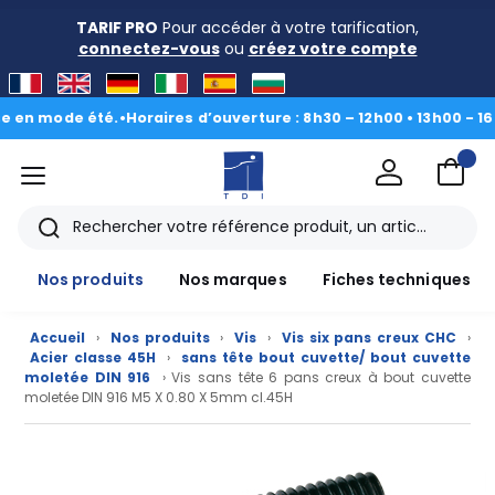
TARIF PRO
Pour accéder à votre tarification,
connectez-vous
ou
créez votre compte
 mode été.
•
Horaires d’ouverture : 8h30 – 12h00 • 13h00 - 16h30
|
D
menu
TDI
Rechercher
Nos produits
Nos marques
Fiches techniques
Accueil
›
Nos produits
›
Vis
›
Vis six pans creux CHC
›
Acier classe 45H
›
sans tête bout cuvette/ bout cuvette
moletée DIN 916
› Vis sans tête 6 pans creux à bout cuvette
moletée DIN 916 M5 X 0.80 X 5mm cl.45H