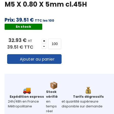
M5 X 0.80 X 5mm cl.45H
Prix:
39.51 €
TTC les 100
En stock
32.93 €
HT
+
39.51 €
TTC
-
Ajouter au panier
Stock
Expédition express
vérifié
Tarifs dégressifs
24h/48h en France
en
et quantité supérieure
Métropolitaine
temps
disponible sur demande
réel