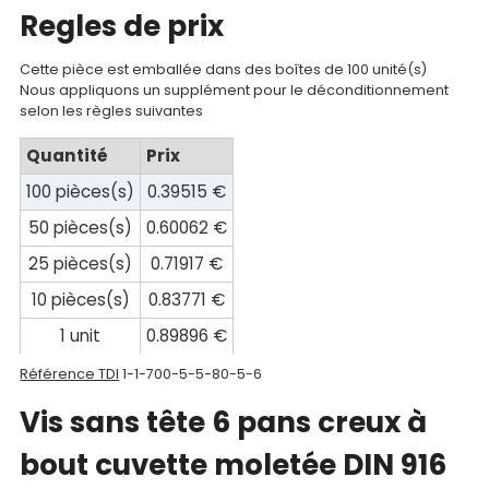
Regles de prix
compte
Mon
Cette pièce est emballée dans des boîtes de 100 unité(s)
Nous appliquons un supplément pour le déconditionnement
panier
selon les règles suivantes
Contact
Quantité
Prix
100 pièces(s)
0.39515 €
50 pièces(s)
0.60062 €
25 pièces(s)
0.71917 €
10 pièces(s)
0.83771 €
1 unit
0.89896 €
Référence TDI
1-1-700-5-5-80-5-6
Vis sans tête 6 pans creux à
bout cuvette moletée DIN 916