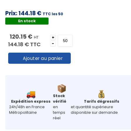
Prix:
144.18 €
TTC les 50
En stock
120.15 €
HT
+
144.18 €
TTC
-
Ajouter au panier
Stock
Expédition express
vérifié
Tarifs dégressifs
24h/48h en France
en
et quantité supérieure
Métropolitaine
temps
disponible sur demande
réel