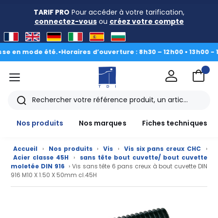
TARIF PRO
Pour accéder à votre tarification,
connectez-vous
ou
créez votre compte
n mode été.
•
Horaires d’ouverture : 8h30 – 12h00 • 13h00 - 16h30
|
menu
TDI
Rechercher
Nos produits
Nos marques
Fiches techniques
Accueil
›
Nos produits
›
Vis
›
Vis six pans creux CHC
›
Acier classe 45H
›
sans tête bout cuvette/ bout cuvette
moletée DIN 916
› Vis sans tête 6 pans creux à bout cuvette DIN
916 M10 X 1.50 X 50mm cl.45H