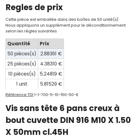
Regles de prix
compte
Mon
Cette pièce est emballée dans des boîtes de 50 unité(s)
Nous appliquons un supplément pour le déconditionnement
panier
selon les règles suivantes
Contact
Quantité
Prix
50 pièces(s)
2.88361 €
25 pièces(s)
4.38310 €
10 pièces(s)
5.24819 €
1 unit
5.81529 €
Référence TDI
1-1-700-5-10-150-50-6
Vis sans tête 6 pans creux à
bout cuvette DIN 916 M10 X 1.50
X 50mm cl.45H