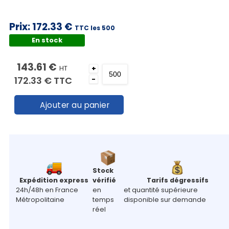
Prix:
172.33 €
TTC les 500
En stock
143.61 €
HT
+
172.33 €
TTC
-
Ajouter au panier
Stock
Expédition express
vérifié
Tarifs dégressifs
24h/48h en France
en
et quantité supérieure
Métropolitaine
temps
disponible sur demande
réel