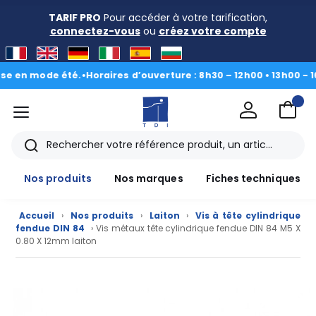
TARIF PRO
Pour accéder à votre tarification,
connectez-vous
ou
créez votre compte
n mode été.
•
Horaires d’ouverture : 8h30 – 12h00 • 13h00 - 16h30
|
menu
TDI
Rechercher
Nos produits
Nos marques
Fiches techniques
Accueil
›
Nos produits
›
Laiton
›
Vis à tête cylindrique
fendue DIN 84
› Vis métaux tête cylindrique fendue DIN 84 M5 X
0.80 X 12mm laiton