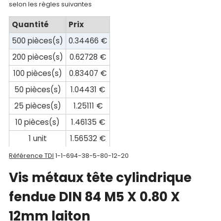
selon les règles suivantes
compte
Quantité
Prix
Mon
500 pièces(s)
0.34466 €
panier
200 pièces(s)
0.62728 €
Contact
100 pièces(s)
0.83407 €
50 pièces(s)
1.04431 €
25 pièces(s)
1.25111 €
10 pièces(s)
1.46135 €
1 unit
1.56532 €
Référence TDI
1-1-694-38-5-80-12-20
Vis métaux tête cylindrique
fendue DIN 84 M5 X 0.80 X
12mm laiton