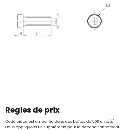
Nos
produits
CAD/3D
Nos
marques
Fiches
techniques
Catalogue
Regles de prix
Documentations
Cette pièce est emballée dans des boîtes de 500 unité(s)
Mon
Nous appliquons un supplément pour le déconditionnement