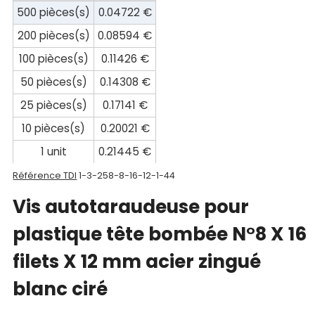
compte
500 pièces(s)
0.04722 €
200 pièces(s)
0.08594 €
Mon
100 pièces(s)
0.11426 €
panier
50 pièces(s)
0.14308 €
Contact
25 pièces(s)
0.17141 €
10 pièces(s)
0.20021 €
1 unit
0.21445 €
Référence TDI
1-3-258-8-16-12-1-44
Vis autotaraudeuse pour
plastique tête bombée N°8 X 16
filets X 12 mm acier zingué
blanc ciré