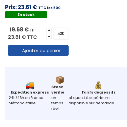
Prix:
23.61 €
TTC les 500
En stock
19.68 €
HT
+
23.61 €
TTC
-
Ajouter au panier
Stock
Expédition express
vérifié
Tarifs dégressifs
24h/48h en France
en
et quantité supérieure
Métropolitaine
temps
disponible sur demande
réel