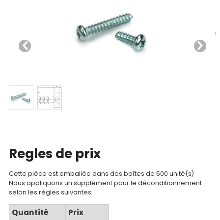
Nos
produits
CAD/3D
Nos
marques
Fiches
techniques
Regles de prix
Catalogue
Cette pièce est emballée dans des boîtes de 500 unité(s)
Nous appliquons un supplément pour le déconditionnement
Documentations
selon les règles suivantes
Quantité
Prix
Mon