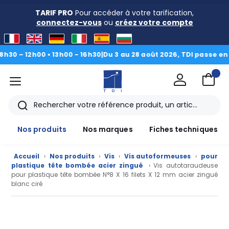
TARIF PRO
Pour accéder à votre tarification,
connectez-vous
ou
créez votre compte
 – 12h00 • 13h00 - 16h30
|
Du 3 au 28 août 2026, TDI passe en mod
menu
TDI
Rechercher
Nos produits
Nos marques
Fiches techniques
Accueil
›
Nos produits
›
Vis
›
Vis autoformeuses
›
pour
plastique tête bombée acier zingué
› Vis autotaraudeuse
pour plastique tête bombée N°8 X 16 filets X 12 mm acier zingué
blanc ciré