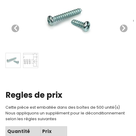
Nos
produits
CAD/3D
Nos
marques
Fiches
techniques
Regles de prix
Catalogue
Cette pièce est emballée dans des boîtes de 500 unité(s)
Nous appliquons un supplément pour le déconditionnement
Documentations
selon les règles suivantes
Quantité
Prix
Mon