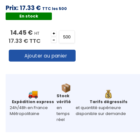
Prix:
17.33 €
TTC les 500
En stock
14.45 €
HT
+
17.33 €
TTC
-
Ajouter au panier
Stock
Expédition express
vérifié
Tarifs dégressifs
24h/48h en France
en
et quantité supérieure
Métropolitaine
temps
disponible sur demande
réel