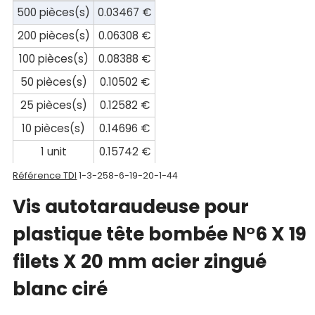
compte
500 pièces(s)
0.03467 €
200 pièces(s)
0.06308 €
Mon
100 pièces(s)
0.08388 €
panier
50 pièces(s)
0.10502 €
Contact
25 pièces(s)
0.12582 €
10 pièces(s)
0.14696 €
1 unit
0.15742 €
Référence TDI
1-3-258-6-19-20-1-44
Vis autotaraudeuse pour
plastique tête bombée N°6 X 19
filets X 20 mm acier zingué
blanc ciré