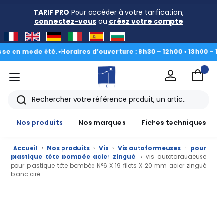
TARIF PRO
Pour accéder à votre tarification,
connectez-vous
ou
créez votre compte
en mode été.
•
Horaires d’ouverture : 8h30 – 12h00 • 13h00 - 16h30
menu
TDI
Rechercher
Nos produits
Nos marques
Fiches techniques
Accueil
›
Nos produits
›
Vis
›
Vis autoformeuses
›
pour
plastique tête bombée acier zingué
› Vis autotaraudeuse
pour plastique tête bombée N°6 X 19 filets X 20 mm acier zingué
blanc ciré