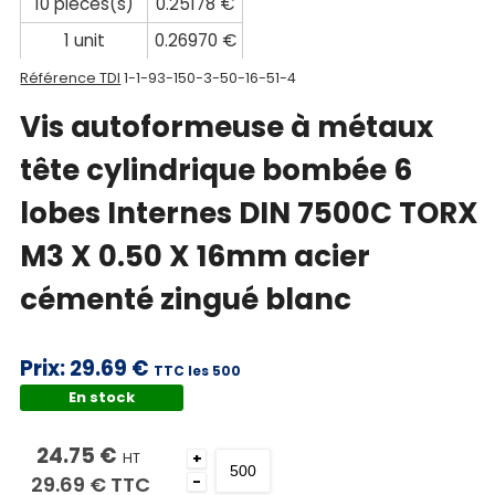
10 pièces(s)
0.25178 €
1 unit
0.26970 €
Référence TDI
1-1-93-150-3-50-16-51-4
Vis autoformeuse à métaux
tête cylindrique bombée 6
lobes Internes DIN 7500C TORX
M3 X 0.50 X 16mm acier
cémenté zingué blanc
Prix:
29.69 €
TTC les 500
En stock
24.75 €
HT
+
29.69 €
TTC
-