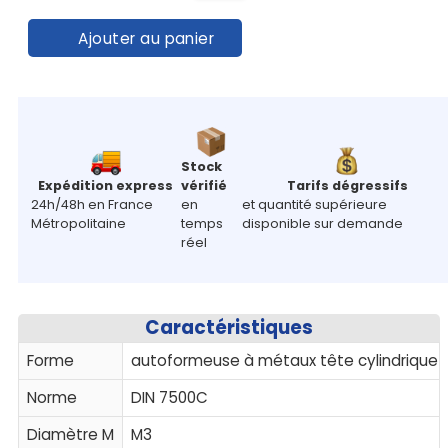
Ajouter au panier
Stock
Expédition express
vérifié
Tarifs dégressifs
24h/48h en France
en
et quantité supérieure
Métropolitaine
temps
disponible sur demande
réel
Caractéristiques
Forme
autoformeuse à métaux tête cylindrique 
Norme
DIN 7500C
Diamètre M
M3