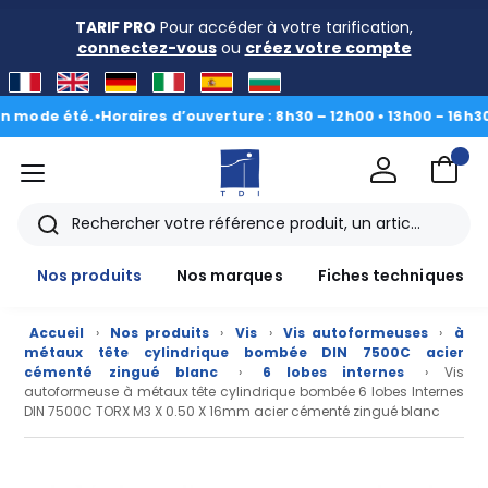
TARIF PRO
Pour accéder à votre tarification,
connectez-vous
ou
créez votre compte
 été.
•
Horaires d’ouverture : 8h30 – 12h00 • 13h00 - 16h30
|
Du 3 
menu
TDI
Rechercher
Nos produits
Nos marques
Fiches techniques
Accueil
›
Nos produits
›
Vis
›
Vis autoformeuses
›
à
métaux tête cylindrique bombée DIN 7500C acier
cémenté zingué blanc
›
6 lobes internes
› Vis
autoformeuse à métaux tête cylindrique bombée 6 lobes Internes
DIN 7500C TORX M3 X 0.50 X 16mm acier cémenté zingué blanc