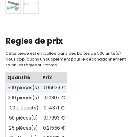
Catalogue
Documentations
Mon
Regles de prix
compte
Mon
Cette pièce est emballée dans des boîtes de 500 unité(s)
Nous appliquons un supplément pour le déconditionnement
panier
selon les règles suivantes
Contact
Quantité
Prix
500 pièces(s)
0.05939 €
200 pièces(s)
0.10807 €
100 pièces(s)
0.14371 €
50 pièces(s)
0.17993 €
25 pièces(s)
0.21556 €