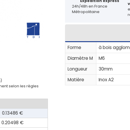
Expédition express
v
24h/48h en France
Métropolitaine
r
Forme
à bois agglomé
Diamètre M
M6
Longueur
30mm
Matière
Inox A2
s)
ent selon les règles
0.13486 €
0.20498 €