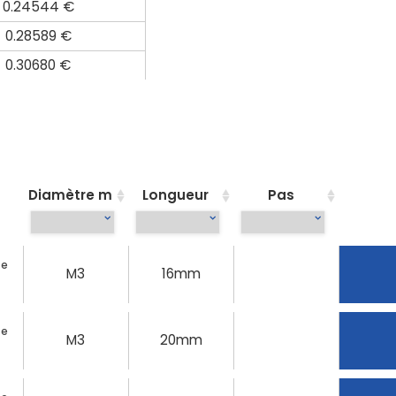
0.24544 €
0.28589 €
0.30680 €
Diamètre m
Longueur
Pas
te
M3
16mm
te
M3
20mm