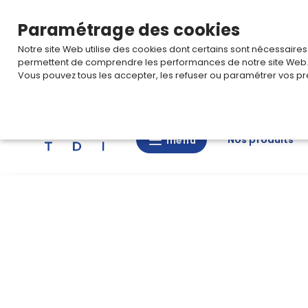
TARIF PRO
Pour accéder à votre tarification,
connectez-
Paramétrage des cookies
Notre site Web utilise des cookies dont certains sont nécessaire
permettent de comprendre les performances de notre site Web
Vous pouvez tous les accepter, les refuser ou paramétrer vos pr
Rechercher
Nos produits
menu
menu
Nos
produits
CAD/3D