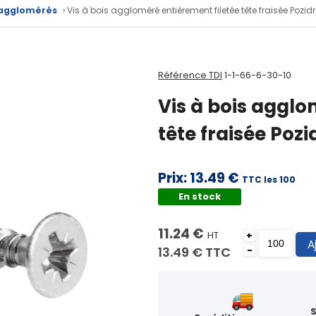
 agglomérés
› Vis à bois aggloméré entièrement filetée tête fraisée Pozid
Référence TDI
1-1-66-6-30-10
Vis à bois agglo
tête fraisée Poz
Prix:
13.49 €
TTC les 100
En stock
11.24 €
HT
+
A
13.49 €
TTC
-