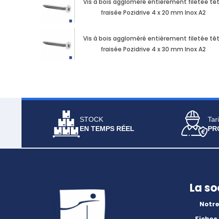
Vis à bois aggloméré entièrement filetée tê
fraisée Pozidrive 4 x 20 mm Inox A2
Vis à bois aggloméré entièrement filetée tê
fraisée Pozidrive 4 x 30 mm Inox A2
STOCK
Tari
EN TEMPS RÉEL
PR
La so
Notre
Fiches