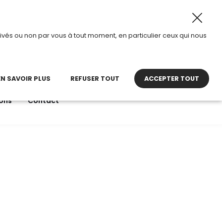
2026, TDI passe en mode été.
•
Horaires d’ouverture : 8h3
ivés ou non par vous à tout moment, en particulier ceux qui nous
22 27 30 27
contact@tdi.fr
pel non surtaxé
EN SAVOIR PLUS
REFUSER TOUT
ACCEPTER TOUT
ons
Contact