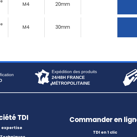
te
M4
20mm
te
M4
30mm
Expédition des produits
fication
24/48H FRANCE
O
MÉTROPOLITAINE
ciété TDI
Commander en lign
 expertise
TDI en 1 clic
 Techniques