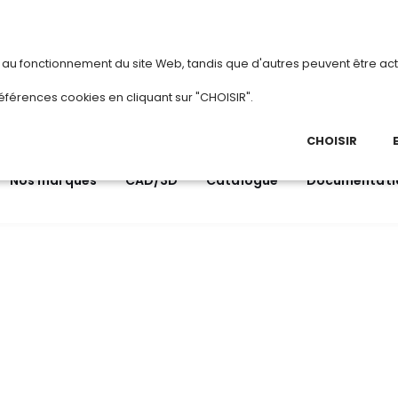
vous
ou
créez votre compte
Du 3 au 28 août 
s au fonctionnement du site Web, tandis que d'autres peuvent être act
.
éférences cookies en cliquant sur "CHOISIR".
03 
Ap
CHOISIR
Nos marques
CAD/3D
Catalogue
Documentati