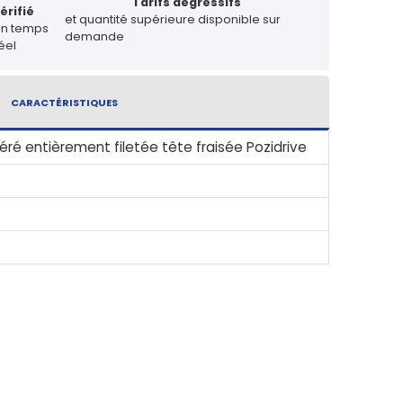
Tarifs dégressifs
érifié
et quantité supérieure disponible sur
en temps
demande
éel
CARACTÉRISTIQUES
ré entièrement filetée tête fraisée Pozidrive