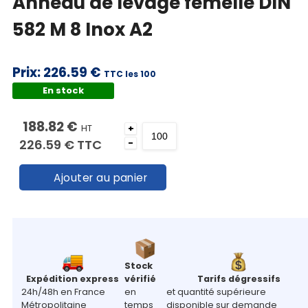
Anneau de levage femelle DIN
582 M 8 Inox A2
Prix:
226.59 €
TTC les 100
En stock
188.82 €
HT
+
226.59 €
TTC
-
Ajouter au panier
Stock
Expédition express
vérifié
Tarifs dégressifs
24h/48h en France
en
et quantité supérieure
Métropolitaine
temps
disponible sur demande