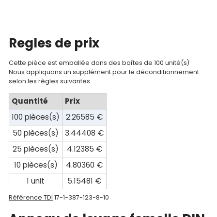
Contact
Regles de prix
Cette pièce est emballée dans des boîtes de 100 unité(s)
Nous appliquons un supplément pour le déconditionnement
selon les règles suivantes
Quantité
Prix
100 pièces(s)
2.26585 €
50 pièces(s)
3.44408 €
25 pièces(s)
4.12385 €
10 pièces(s)
4.80360 €
1 unit
5.15481 €
Référence TDI
17-1-387-123-8-10