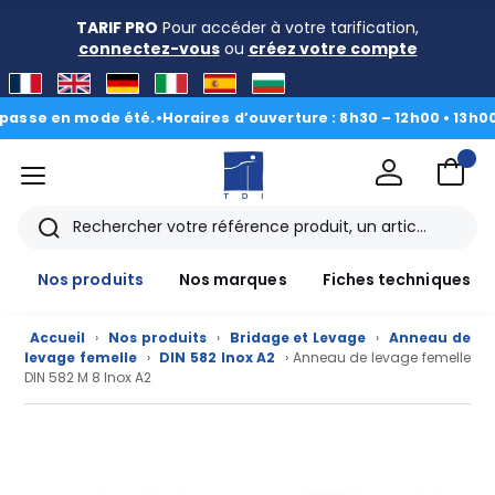
TARIF PRO
Pour accéder à votre tarification,
connectez-vous
ou
créez votre compte
sse en mode été.
•
Horaires d’ouverture : 8h30 – 12h00 • 13h00 - 
menu
TDI
Rechercher
Nos produits
Nos marques
Fiches techniques
Accueil
›
Nos produits
›
Bridage et Levage
›
Anneau de
levage femelle
›
DIN 582 Inox A2
› Anneau de levage femelle
DIN 582 M 8 Inox A2
Nos