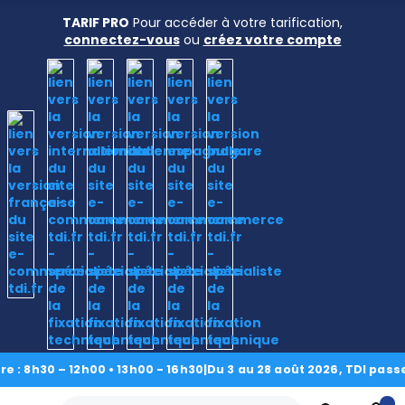
TARIF PRO
Pour accéder à votre tarification,
connectez-vous
ou
créez votre compte
Accueil
›
Nos produits
›
Nylon
›
Rondelle plate série
normale DIN 125
› Rondelle plate_ série normale 'M' DIN 125 5mm
nylon
8h30 – 12h00 • 13h00 - 16h30
|
Du 3 au 28 août 2026, TDI passe en