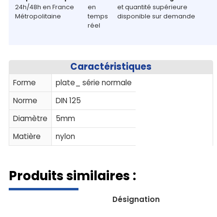
24h/48h en France
en
et quantité supérieure
Métropolitaine
temps
disponible sur demande
réel
Caractéristiques
Forme
plate_ série normale
Norme
DIN 125
Diamètre
5mm
Matière
nylon
Produits similaires :
Désignation