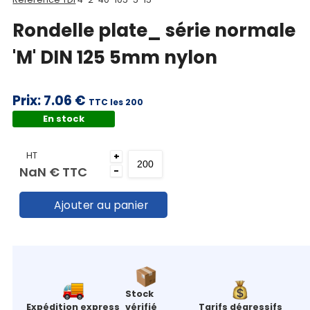
panier
Rondelle plate_ série normale
Contact
'M' DIN 125 5mm nylon
Prix:
7.06 €
TTC les 200
En stock
HT
+
NaN €
TTC
-
Ajouter au panier
Stock
Expédition express
vérifié
Tarifs dégressifs