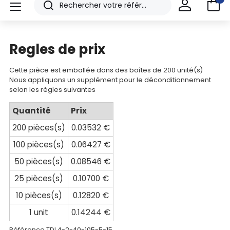
Nos
Rechercher
menu
produits
CAD/3D
Regles de prix
Nos
Cette pièce est emballée dans des boîtes de 200 unité(s)
marques
Nous appliquons un supplément pour le déconditionnement
selon les règles suivantes
Fiches
Quantité
Prix
techniques
200 pièces(s)
0.03532 €
Catalogue
100 pièces(s)
0.06427 €
Documentations
50 pièces(s)
0.08546 €
25 pièces(s)
0.10700 €
Mon
10 pièces(s)
0.12820 €
compte
1 unit
0.14244 €
Mon
Référence TDI
4-2-40-105-5-15