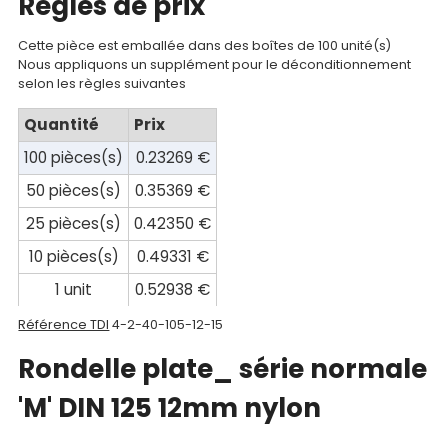
Regles de prix
compte
Mon
Cette pièce est emballée dans des boîtes de 100 unité(s)
Nous appliquons un supplément pour le déconditionnement
panier
selon les règles suivantes
Contact
Quantité
Prix
100 pièces(s)
0.23269 €
50 pièces(s)
0.35369 €
25 pièces(s)
0.42350 €
10 pièces(s)
0.49331 €
1 unit
0.52938 €
Référence TDI
4-2-40-105-12-15
Rondelle plate_ série normale
'M' DIN 125 12mm nylon