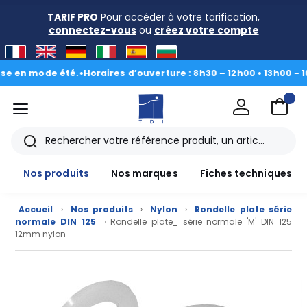
TARIF PRO
Pour accéder à votre tarification,
connectez-vous
ou
créez votre compte
n mode été.
•
Horaires d’ouverture : 8h30 – 12h00 • 13h00 - 16h30
|
menu
TDI
Rechercher
Nos produits
Nos marques
Fiches techniques
Accueil
›
Nos produits
›
Nylon
›
Rondelle plate série
normale DIN 125
› Rondelle plate_ série normale 'M' DIN 125
12mm nylon