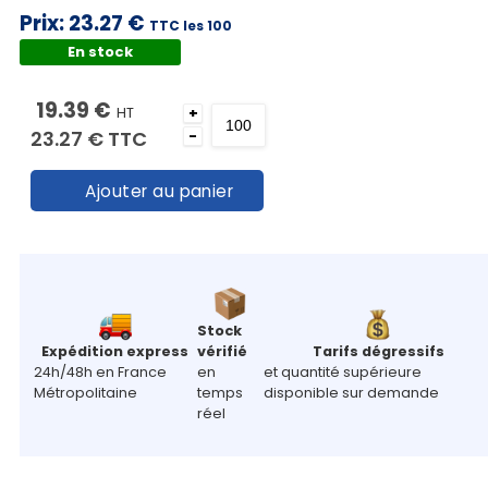
Prix:
23.27 €
TTC les 100
En stock
19.39 €
HT
+
23.27 €
TTC
-
Ajouter au panier
Stock
Expédition express
vérifié
Tarifs dégressifs
24h/48h en France
en
et quantité supérieure
Métropolitaine
temps
disponible sur demande
réel