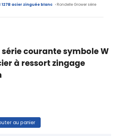
 127B acier zinguée blanc
› Rondelle Grower série
 série courante symbole W
er à ressort zingage
m
outer au panier