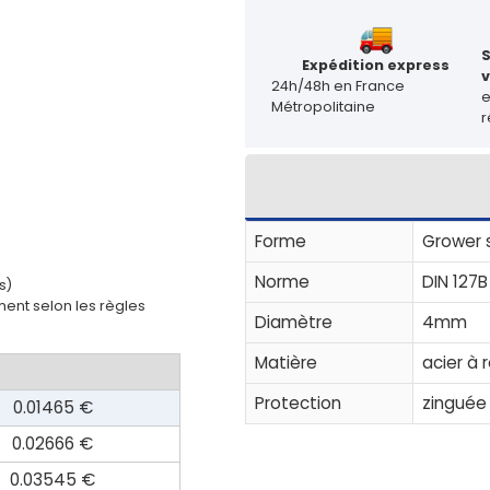
Expédition express
v
24h/48h en France
Métropolitaine
r
Forme
Grower 
Norme
DIN 127B
s)
ent selon les règles
Diamètre
4mm
Matière
acier à 
Protection
zinguée
0.01465 €
0.02666 €
0.03545 €