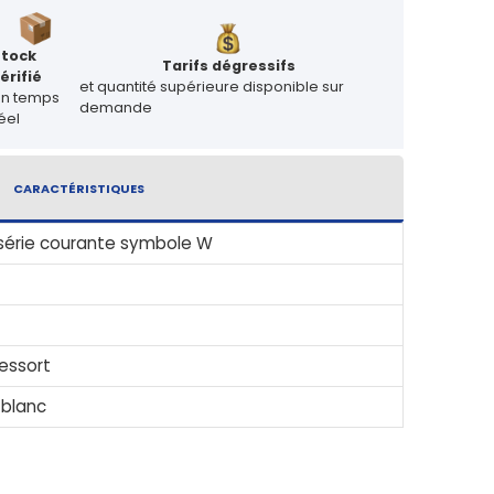
Stock
Tarifs dégressifs
érifié
et quantité supérieure disponible sur
en temps
demande
éel
CARACTÉRISTIQUES
série courante symbole W
ressort
 blanc