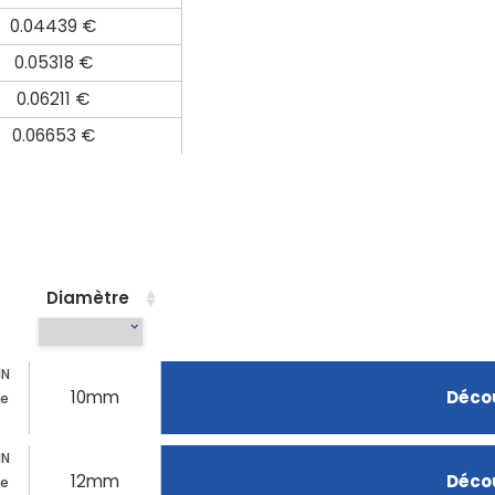
0.04439 €
0.05318 €
0.06211 €
0.06653 €
Diamètre
IN
10mm
Décou
ue
IN
12mm
Décou
ue