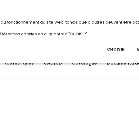
vous
ou
créez votre compte
Du 3 au 28 août 
s au fonctionnement du site Web, tandis que d'autres peuvent être act
.
éférences cookies en cliquant sur "CHOISIR".
03 
Ap
CHOISIR
Nos marques
CAD/3D
Catalogue
Documentati