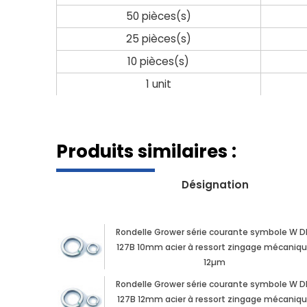
50 pièces(s)
25 pièces(s)
10 pièces(s)
1 unit
Produits similaires :
Désignation
Rondelle Grower série courante symbole W D
127B 10mm acier à ressort zingage mécaniq
12µm
Rondelle Grower série courante symbole W D
127B 12mm acier à ressort zingage mécaniq