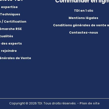
Commander en lign
 expertise
TDI en 1 clic
 Techniques
Mentions légales
é / Certification
Conditions générales de vente 
démarche RSE
Contactez-nous
tualités
e des experts
 rejoindre
énérales de Vente
Copyright © 2026 TDI. Tous droits réservés. -
Plan de site