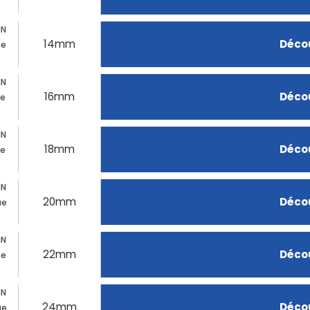
IN
14mm
Décou
ue
IN
16mm
Décou
ue
IN
18mm
Décou
ue
IN
20mm
Décou
ue
IN
22mm
Décou
ue
IN
24mm
Décou
ue