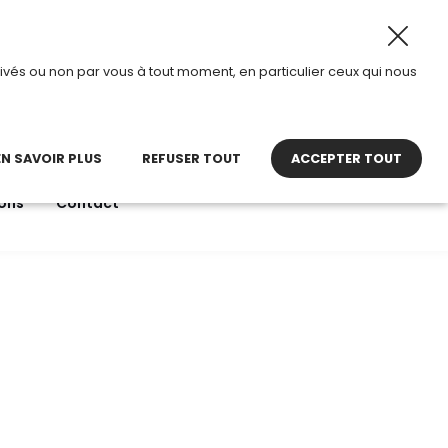
2026, TDI passe en mode été.
•
Horaires d’ouverture : 8h3
ivés ou non par vous à tout moment, en particulier ceux qui nous
22 27 30 27
contact@tdi.fr
pel non surtaxé
EN SAVOIR PLUS
REFUSER TOUT
ACCEPTER TOUT
ons
Contact