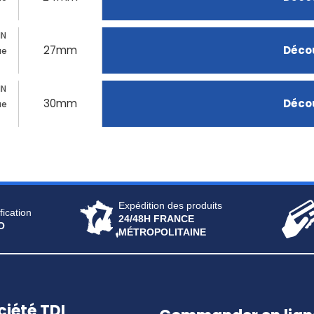
IN
27mm
Décou
ue
IN
30mm
Décou
ue
Expédition des produits
fication
24/48H FRANCE
O
MÉTROPOLITAINE
ciété TDI