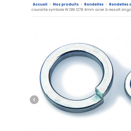
Accueil
›
Nos produits
›
Rondelles
›
Rondelles 
Nos
courante symbole W DIN 127B 4mm acier à ressort zi
marques
Fiches
techniques
Catalogue
Documentations
Mon
compte
Mon
panier
Contact