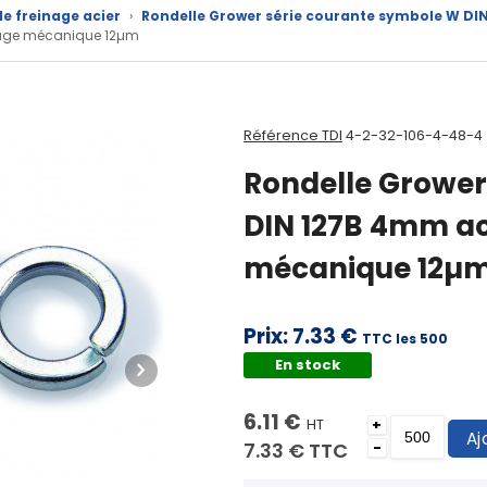
de freinage acier
›
Rondelle Grower série courante symbole W DIN
ngage mécanique 12µm
Référence TDI
4-2-32-106-4-48-4
Rondelle Grower
DIN 127B 4mm aci
mécanique 12µ
Prix:
7.33 €
TTC les 500
En stock
6.11 €
HT
+
Aj
7.33 €
TTC
-