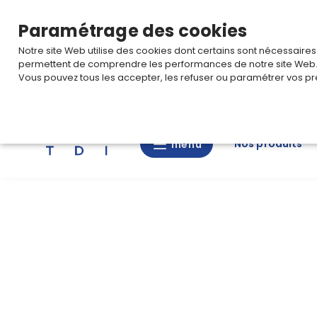
TARIF PRO
Pour accéder à votre tarification,
connectez-
Paramétrage des cookies
Notre site Web utilise des cookies dont certains sont nécessaire
permettent de comprendre les performances de notre site Web
Vous pouvez tous les accepter, les refuser ou paramétrer vos pr
Rechercher
Nos produits
menu
menu
Nos
produits
CAD/3D