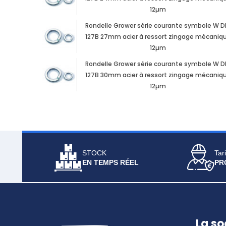
12µm
Rondelle Grower série courante symbole W D
127B 27mm acier à ressort zingage mécaniq
12µm
Rondelle Grower série courante symbole W D
127B 30mm acier à ressort zingage mécaniq
12µm
STOCK
Tari
EN TEMPS RÉEL
PR
La so