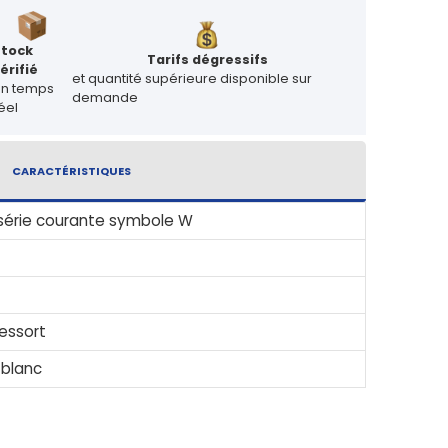
Stock
Tarifs dégressifs
érifié
et quantité supérieure disponible sur
en temps
demande
éel
CARACTÉRISTIQUES
série courante symbole W
ressort
 blanc