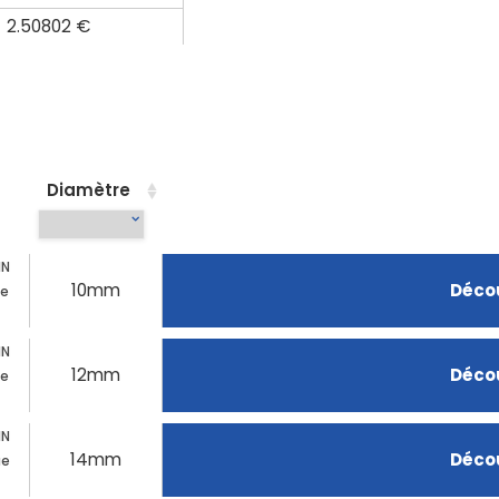
2.50802 €
Diamètre
IN
10mm
Décou
ue
IN
12mm
Décou
ue
IN
14mm
Décou
ue