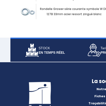
Rondelle Grower série courante symbole W D
127B 33mm acier ressort zingué blanc
STOCK
Tari
EN TEMPS RÉEL
PR
La so
Notre
Fiches
Traçabilit