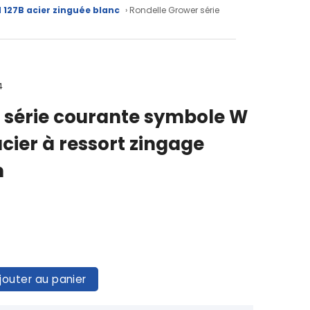
 127B acier zinguée blanc
› Rondelle Grower série
4
 série courante symbole W
cier à ressort zingage
m
jouter au panier