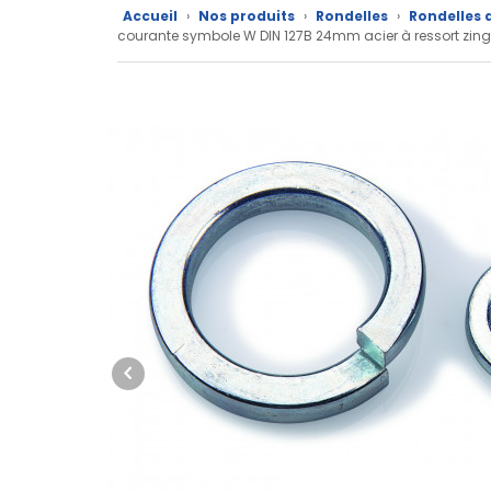
Accueil
›
Nos produits
›
Rondelles
›
Rondelles 
Nos
courante symbole W DIN 127B 24mm acier à ressort z
marques
Fiches
techniques
Catalogue
Documentations
Mon
compte
Mon
panier
Contact