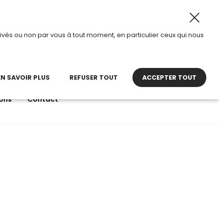
 2026, TDI passe en mode été.
•
Horaires d’ouverture : 8
ivés ou non par vous à tout moment, en particulier ceux qui nous
22 27 30 27
contact@tdi.fr
pel non surtaxé
EN SAVOIR PLUS
REFUSER TOUT
ACCEPTER TOUT
ons
Contact