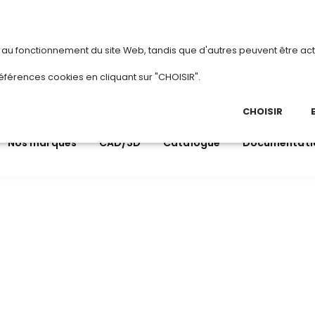
vous
ou
créez votre compte
Du 3 au 28 août
s au fonctionnement du site Web, tandis que d'autres peuvent être act
.
éférences cookies en cliquant sur "CHOISIR".
03 
Ap
CHOISIR
Nos marques
CAD/3D
Catalogue
Documentati