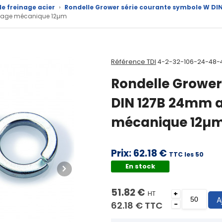
de freinage acier
›
Rondelle Grower série courante symbole W DIN
ingage mécanique 12µm
Référence TDI
4-2-32-106-24-48-
Rondelle Grower
DIN 127B 24mm a
mécanique 12µ
Prix:
62.18 €
TTC les 50
En stock
51.82 €
HT
+
A
62.18 €
TTC
-