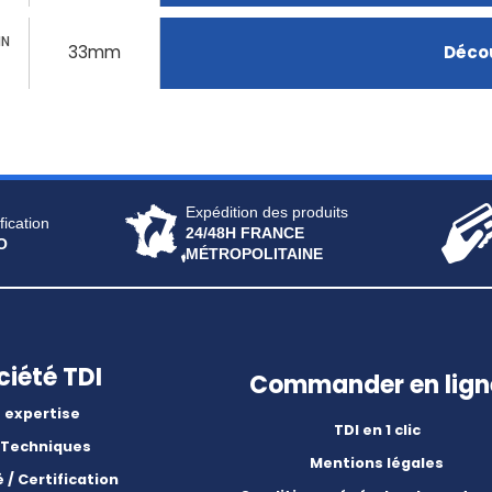
IN
33mm
Décou
Expédition des produits
fication
24/48H FRANCE
O
MÉTROPOLITAINE
ciété TDI
Commander en lign
 expertise
TDI en 1 clic
 Techniques
Mentions légales
é / Certification