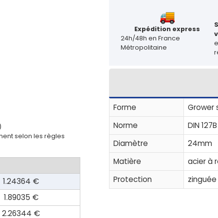
Expédition express
v
24h/48h en France
Métropolitaine
r
Forme
Grower 
Norme
DIN 127B
)
ent selon les règles
Diamètre
24mm
Matière
acier à 
Protection
zinguée
1.24364 €
1.89035 €
2.26344 €