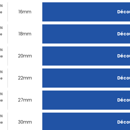
IN
16mm
Décou
ue
IN
18mm
Décou
ue
IN
20mm
Décou
ue
IN
22mm
Décou
ue
IN
27mm
Décou
ue
IN
30mm
Décou
ue