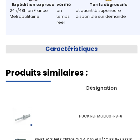
Expédition express
vérifié
Tarifs dégressifs
24h/48h en France
en
et quantité supérieure
Métropolitaine
temps
disponible sur demande
réel
Caractéristiques
Produits similaires :
Désignation
HUCK REF MGL100-R8-8
RIVET AVEUGLE TF120° Ø 2.4 X 10 ALU/ACIER 6-8 REF BRA