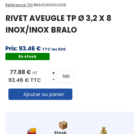
Référence TDI
BRA01260003208
RIVET AVEUGLE TP Ø 3,2 X 8
INOX/INOX BRALO
Prix:
93.46 €
TTC les 500
En stock
77.88 €
HT
+
93.46 €
TTC
-
Ajouter au panier
Stock