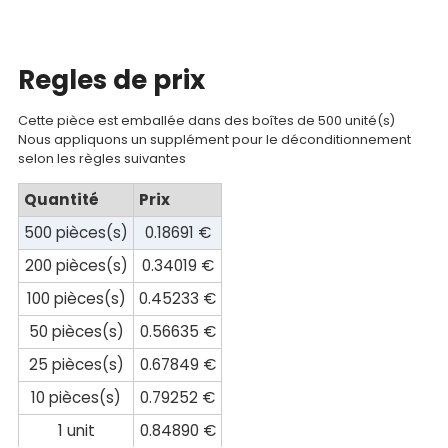
compte
Mon
Regles de prix
panier
Cette pièce est emballée dans des boîtes de 500 unité(s)
Contact
Nous appliquons un supplément pour le déconditionnement
selon les règles suivantes
Quantité
Prix
500 pièces(s)
0.18691 €
200 pièces(s)
0.34019 €
100 pièces(s)
0.45233 €
50 pièces(s)
0.56635 €
25 pièces(s)
0.67849 €
10 pièces(s)
0.79252 €
1 unit
0.84890 €