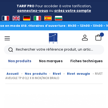
TARIF PRO
Pour accéder à votre tarification,
connectez-vous
ou
créez votre compte
n mode été.
•
Horaires d’ouverture : 8h30 – 12h00 • 13h00 - 16h30
|
menu
TDI
Rechercher
Nos produits
Nos marques
Fiches techniques
Accueil
›
Nos produits
›
Rivet
›
Rivet aveugle
› RIVET
AVEUGLE TP Ø 3,2 X 8 INOX/INOX BRALO