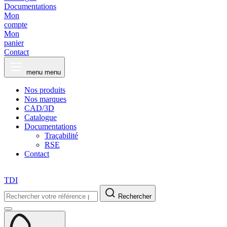
Documentations
Mon
compte
Mon
panier
Contact
menu
menu
Nos produits
Nos marques
CAD/3D
Catalogue
Documentations
Traçabilité
RSE
Contact
TDI
Rechercher