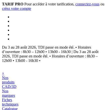
TARIF PRO
Pour accéder à votre tarification,
connectez-vous
ou
créez votre compte
Du 3 au 28 août 2026, TDI passe en mode été.
•
Horaires
d’ouverture : 8h30 – 12h00 • 13h00 - 16h30
|
Du 3 au 28 août
2026, TDI passe en mode été.
•
Horaires d’ouverture : 8h30 –
12h00 • 13h00 - 16h30
•
×
Nos
produits
CAD/3D
Nos
marques
Fiches
techniques
Catalogue