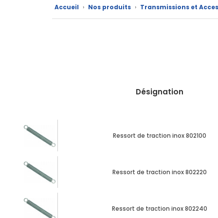
Accueil
›
Nos produits
›
Transmissions et Acces
Nos
produits
CAD/3D
Nos
Désignation
marques
Fiches
techniques
Ressort de traction inox 802100
Catalogue
Documentations
Ressort de traction inox 802220
Mon
compte
Ressort de traction inox 802240