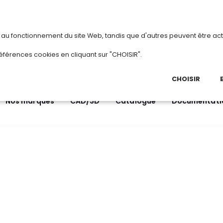
vous
ou
créez votre compte
Du 3 au 28 août 2026
s au fonctionnement du site Web, tandis que d'autres peuvent être act
.
éférences cookies en cliquant sur "CHOISIR".
03 
Ap
CHOISIR
Nos marques
CAD/3D
Catalogue
Documentati