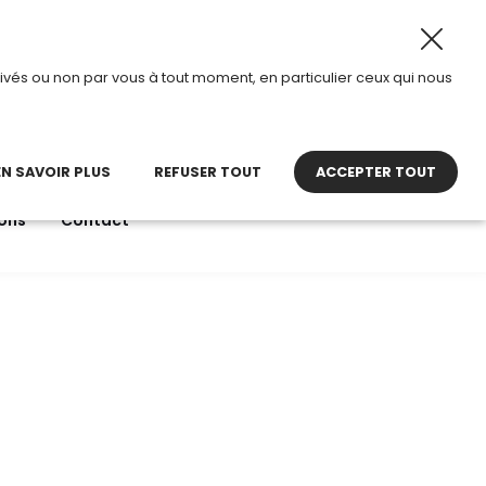
, TDI passe en mode été.
•
Horaires d’ouverture : 8h30 –
ivés ou non par vous à tout moment, en particulier ceux qui nous
22 27 30 27
contact@tdi.fr
pel non surtaxé
EN SAVOIR PLUS
REFUSER TOUT
ACCEPTER TOUT
ons
Contact