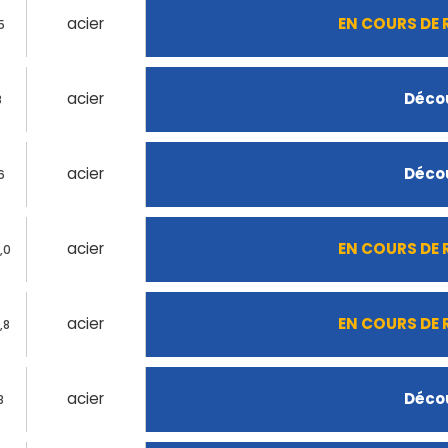
acier
EN COURS DE
5
acier
Décou
8
acier
Décou
6
acier
EN COURS DE
,0
acier
EN COURS DE
,8
acier
Décou
8