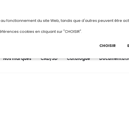
vous
ou
créez votre compte
Du 3 au 28 août 2
s au fonctionnement du site Web, tandis que d'autres peuvent être act
.
éférences cookies en cliquant sur "CHOISIR".
03 
Ap
CHOISIR
Nos marques
CAD/3D
Catalogue
Documentati