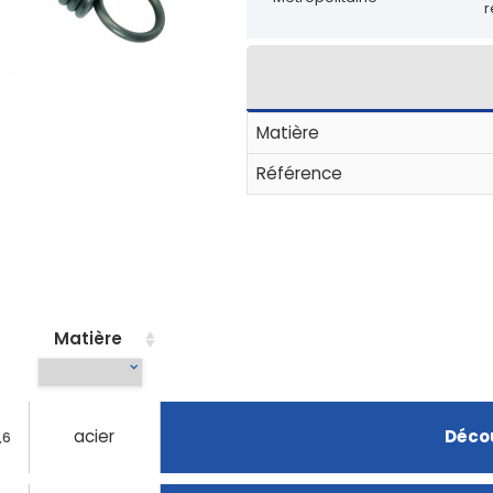
r
Matière
Référence
Matière
acier
Décou
,6