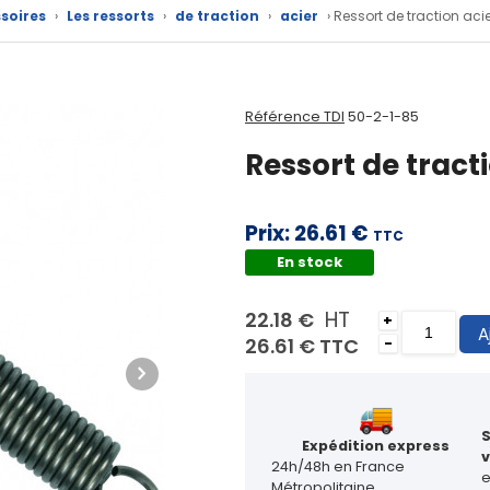
soires
›
Les ressorts
›
de traction
›
acier
› Ressort de traction acie
Référence TDI
50-2-1-85
Ressort de tracti
Prix:
26.61 €
TTC
En stock
HT
22.18 €
+
A
26.61 €
TTC
-
Expédition express
v
24h/48h en France
Métropolitaine