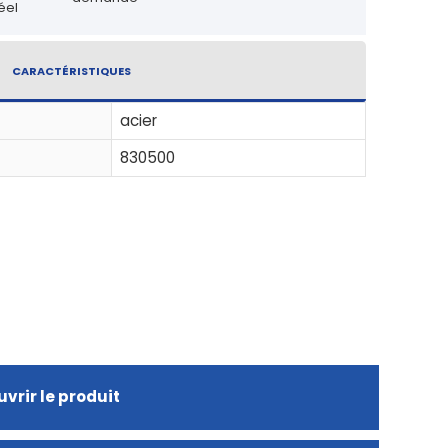
éel
CARACTÉRISTIQUES
acier
830500
vrir le produit