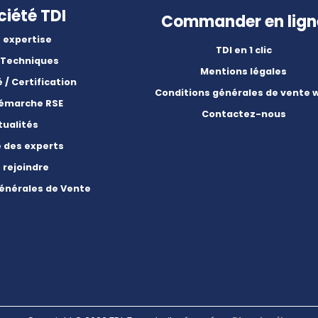
ciété TDI
Commander en lign
 expertise
TDI en 1 clic
 Techniques
Mentions légales
é / Certification
Conditions générales de vente 
démarche RSE
Contactez-nous
tualités
e des experts
 rejoindre
énérales de Vente