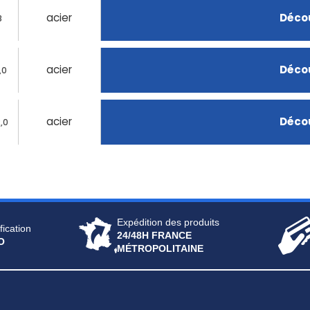
acier
Décou
8
acier
Décou
,0
acier
Décou
,0
Expédition des produits
fication
24/48H FRANCE
O
MÉTROPOLITAINE