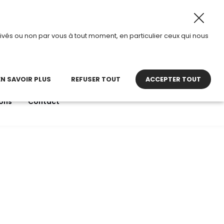
026, TDI passe en mode été.
•
Horaires d’ouverture : 8h3
ivés ou non par vous à tout moment, en particulier ceux qui nous
22 27 30 27
contact@tdi.fr
pel non surtaxé
EN SAVOIR PLUS
REFUSER TOUT
ACCEPTER TOUT
ons
Contact