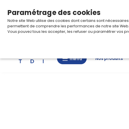
TARIF PRO
Pour accéder à votre tarification,
connectez-
Paramétrage des cookies
Notre site Web utilise des cookies dont certains sont nécessaire
permettent de comprendre les performances de notre site Web
Vous pouvez tous les accepter, les refuser ou paramétrer vos pr
Rechercher
Nos produits
menu
menu
Nos
produits
CAD/3D
Nos