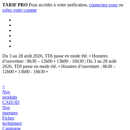
TARIF PRO
Pour accéder à votre tarification,
connectez-vous
ou
créez votre compte
Du 3 au 28 août 2026, TDI passe en mode été.
•
Horaires
d’ouverture : 8h30 – 12h00 • 13h00 - 16h30
|
Du 3 au 28 août
2026, TDI passe en mode été.
•
Horaires d’ouverture : 8h30 –
12h00 • 13h00 - 16h30
•
×
Nos
produits
CAD/3D
Nos
marques
Fiches
techniques
Catalogue