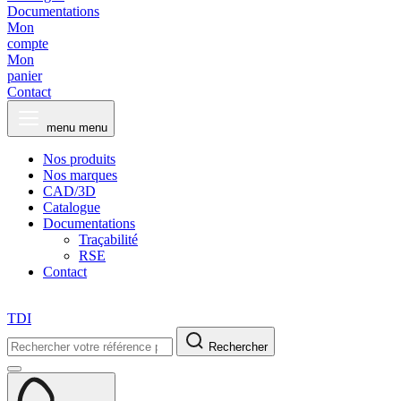
Documentations
Mon
compte
Mon
panier
Contact
menu
menu
Nos produits
Nos marques
CAD/3D
Catalogue
Documentations
Traçabilité
RSE
Contact
TDI
Rechercher